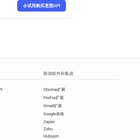
k
试用购买意图API
.uk
v*******@westminster.gov.uk
ov.uk
k
v.uk
.uk
uk
附加组件和集成
k
uk
I
Chrome扩展
ov.uk
.uk
Firefox扩展
Gmail扩展
.uk
Google表格
uk
r*****@westminster.gov.uk
Zapier
k
Zoho
Hubspot
uk