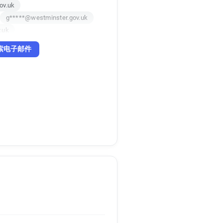
ov.uk
g*****@westminster.gov.uk
.uk
k
i*******@westminster.gov.uk
索电子邮件
ov.uk
n******@westminster.gov.uk
x******@westminster.gov.uk
k
h******@westminster.gov.uk
v.uk
.uk
t******@westminster.gov.uk
ov.uk
k
.uk
gov.uk
k
k