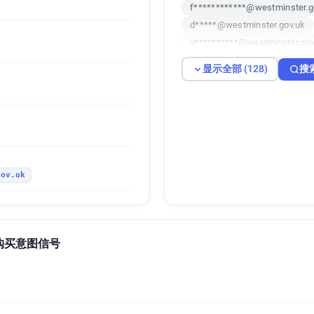
f************@westminster.g
d*****@westminster.gov.uk
v**********@westminster.gov
e*******@westminster.gov.u
显示全部 (128)
搜
a************@westminster.g
v*****@westminster.gov.uk
i*****@westminster.gov.uk
u*******@westminster.gov.u
x***********@westminster.go
x**********@westminster.gov
gov.uk
r*******@westminster.gov.uk
k******@westminster.gov.uk
u************@westminster.g
y********@westminster.gov.u
cil 购买意图信号
m*********@westminster.gov
w************@westminster.
q********@westminster.gov.u
k*******@westminster.gov.u