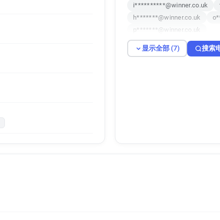
i**********@winner.co.uk
h*******@winner.co.uk
o*
p*******@winner.co.uk
显示全部 (7)
搜索
k