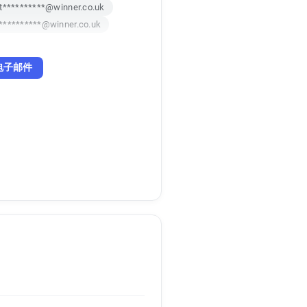
t**********@winner.co.uk
**********@winner.co.uk
电子邮件