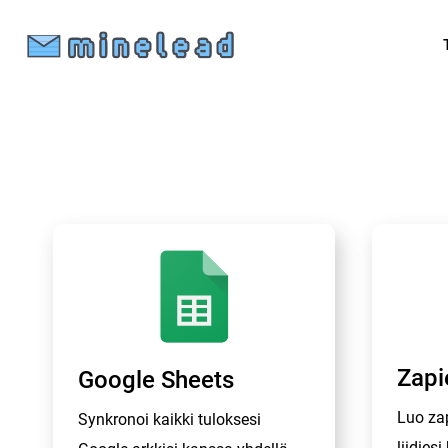
Zapi
Google Sheets
Luo zap
Synkronoi kaikki tuloksesi
liidies