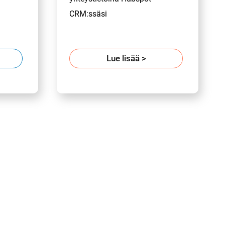
CRM:ssäsi
Lue lisää
>