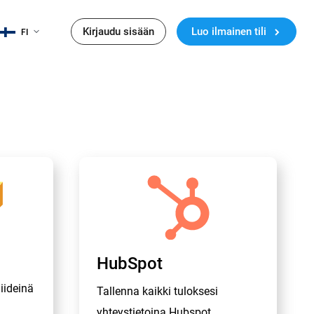
Kirjaudu sisään
Luo ilmainen tili
FI
HubSpot
liideinä
Tallenna kaikki tuloksesi
yhteystietoina Hubspot