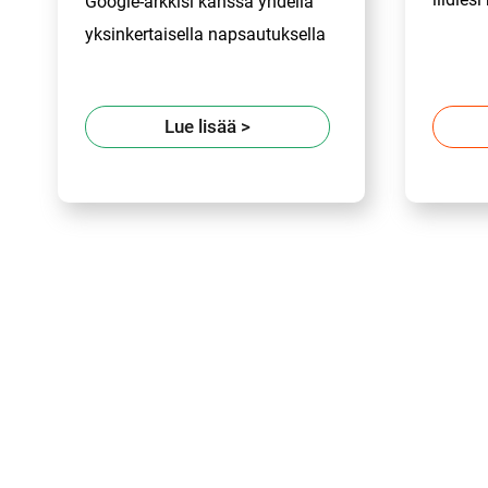
Google-arkkisi kanssa yhdellä
yksinkertaisella napsautuksella
Lue lisää
>