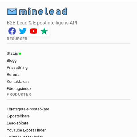
q*******@hackney.gov.uk
c************@hackney.gov.uk
n***********@hackney.gov.uk
B2B Lead & E-postintelligens-API
r************@hackney.gov.uk
v******@hackney.gov.uk
b*******@hackney.gov.uk
h******@hackney.gov.uk
RESURSER
v**********@hackney.gov.uk
Status
c********@hackney.gov.uk
k******@hackney.gov.uk
Blogg
m***********@hackney.gov.uk
Prissättning
l*******@hackney.gov.uk
Referral
l*********@hackney.gov.uk
Kontakta oss
j***********@hackney.gov.uk
Företagsindex
e************@hackney.gov.uk
PRODUKTER
b********@hackney.gov.uk
f*****@hackney.gov.uk
u***********@hackney.gov.uk
Företagets e-postsökare
d*********@hackney.gov.uk
E-postsökare
v***********@hackney.gov.uk
Lead-sökare
YouTube E-post Finder
y***********@hackney.gov.uk