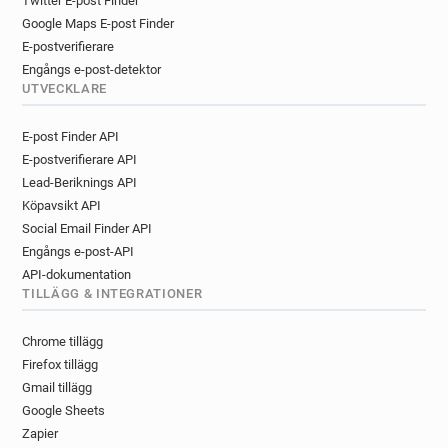
Twitter E-post Finder
k***********@hackney.gov.uk
Google Maps E-post Finder
g*****@hackney.gov.uk
E-postverifierare
o************@hackney.gov.uk
Engångs e-post-detektor
n******@hackney.gov.uk
UTVECKLARE
b************@hackney.gov.uk
z**********@hackney.gov.uk
E-post Finder API
w*********@hackney.gov.uk
E-postverifierare API
y*******@hackney.gov.uk
Lead-Beriknings API
h********@hackney.gov.uk
Köpavsikt API
m***********@hackney.gov.uk
Social Email Finder API
Engångs e-post-API
p**********@hackney.gov.uk
API-dokumentation
m********@hackney.gov.uk
TILLÄGG & INTEGRATIONER
u******@hackney.gov.uk
t******@hackney.gov.uk
s********@hackney.gov.uk
Chrome tillägg
p*********@hackney.gov.uk
Firefox tillägg
h**********@hackney.gov.uk
Gmail tillägg
d***********@hackney.gov.uk
Google Sheets
h********@hackney.gov.uk
Zapier