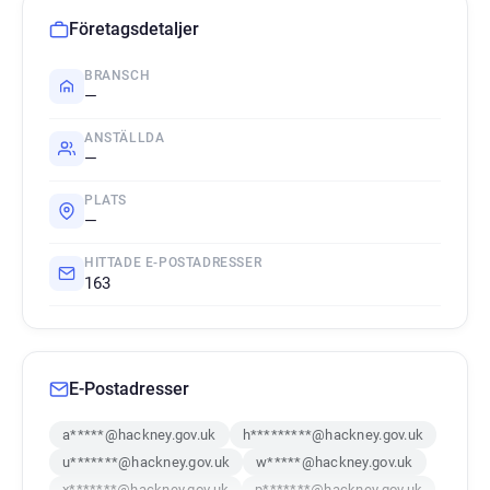
Företagsdetaljer
BRANSCH
—
ANSTÄLLDA
—
PLATS
—
HITTADE E-POSTADRESSER
163
E-Postadresser
a*****@hackney.gov.uk
h*********@hackney.gov.uk
u*******@hackney.gov.uk
w*****@hackney.gov.uk
x*******@hackney.gov.uk
p*******@hackney.gov.uk