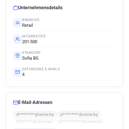
Unternehmensdetails
BRANCHE
Retail
MITARBEITER
201-500
STANDORT
Sofia BG
GEFUNDENE E-MAILS
4
E-Mail-Adressen
d*********@ozone.bg
p*********@ozone.bg
k********@ozone.bg
g************@ozone.bg