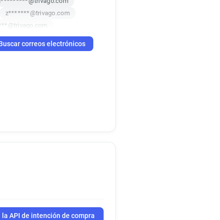
h*********@trivago.com
z*******@trivago.com
***@trivago.com
***********@trivago.com
Buscar correos electrónicos
***@trivago.com
x*******@trivago.com
*****@trivago.com
w************@trivago.com
*********@trivago.com
*********@trivago.com
b************@trivago.com
l**********@trivago.com
w************@trivago.com
y*********@trivago.com
m*****@trivago.com
****@trivago.com
*****@trivago.com
********@trivago.com
 la API de intención de compra