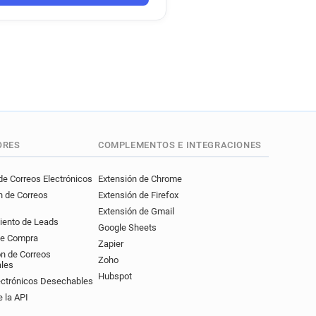
******@trivago.com
ORES
COMPLEMENTOS E INTEGRACIONES
e Correos Electrónicos
Extensión de Chrome
n de Correos
Extensión de Firefox
Extensión de Gmail
iento de Leads
Google Sheets
de Compra
Zapier
ón de Correos
Zoho
ales
Hubspot
ectrónicos Desechables
 la API