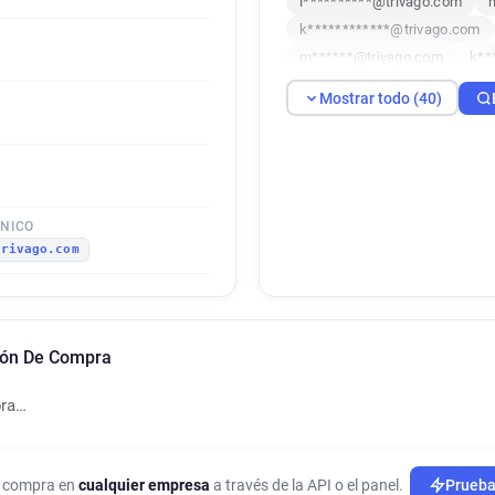
i**********@trivago.com
k************@trivago.com
m******@trivago.com
k**
k********@trivago.com
o*
Mostrar todo (40)
l*****@trivago.com
n****
j**********@trivago.com
n*****@trivago.com
r****
u**********@trivago.com
e******@trivago.com
u***
ÓNICO
trivago.com
z********@trivago.com
o*
y***********@trivago.com
o***********@trivago.com
i**********@trivago.com
ción De Compra
e************@trivago.com
x************@trivago.com
pra…
b******@trivago.com
k***
g*****@trivago.com
p****
s*********@trivago.com
i
de compra en
cualquier empresa
a través de la API o el panel.
Prueba