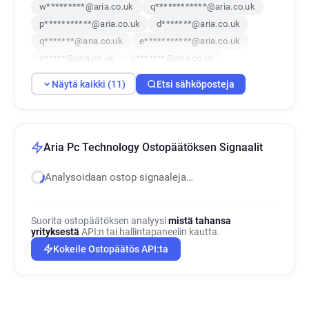
w*********@aria.co.uk
q************@aria.co.uk
p***********@aria.co.uk
d*******@aria.co.uk
q*******@aria.co.uk
e***********@aria.co.uk
c*****@aria.co.uk
u*******@aria.co.uk
s**********@aria.co.uk
a*******@aria.co.uk
Näytä kaikki (11)
Etsi sähköposteja
l*********@aria.co.uk
Aria Pc Technology Ostopäätöksen Signaalit
Analysoidaan ostop signaaleja…
Suorita ostopäätöksen analyysi
mistä tahansa
yrityksestä
API:n tai hallintapaneelin kautta.
Kokeile Ostopäätös API:ta