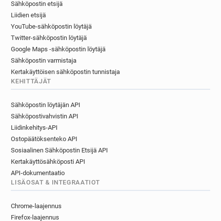
Sähköpostin etsijä
Liidien etsijä
YouTube-sähköpostin löytäjä
Twitter-sähköpostin löytäjä
Google Maps -sähköpostin löytäjä
Sähköpostin varmistaja
Kertakäyttöisen sähköpostin tunnistaja
KEHITTÄJÄT
Sähköpostin löytäjän API
Sähköpostivahvistin API
Liidinkehitys-API
Ostopäätöksenteko API
Sosiaalinen Sähköpostin Etsijä API
Kertakäyttösähköposti API
API-dokumentaatio
LISÄOSAT & INTEGRAATIOT
Chrome-laajennus
Firefox-laajennus