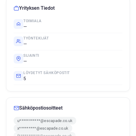
Yrityksen Tiedot
TOIMIALA
—
TYÖNTEKIJÄT
—
SIJAINTI
—
LÖYDETYT SÄHKÖPOSTIT
5
Sähköpostiosoitteet
u***********@escapade.co.uk
x*********@escapade.co.uk
f***********@escapade.co.uk