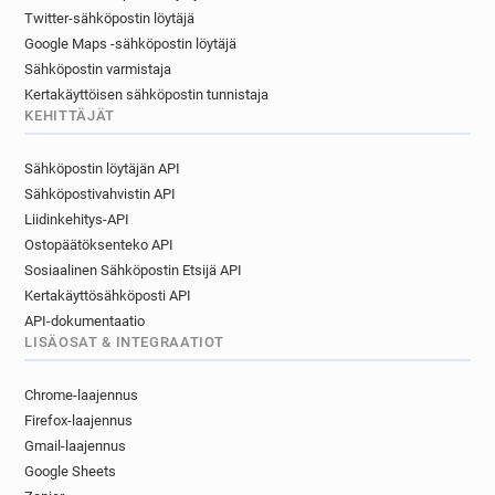
Twitter-sähköpostin löytäjä
Google Maps -sähköpostin löytäjä
Sähköpostin varmistaja
Kertakäyttöisen sähköpostin tunnistaja
KEHITTÄJÄT
Sähköpostin löytäjän API
Sähköpostivahvistin API
Liidinkehitys-API
Ostopäätöksenteko API
Sosiaalinen Sähköpostin Etsijä API
Kertakäyttösähköposti API
API-dokumentaatio
LISÄOSAT & INTEGRAATIOT
Chrome-laajennus
Firefox-laajennus
Gmail-laajennus
Google Sheets