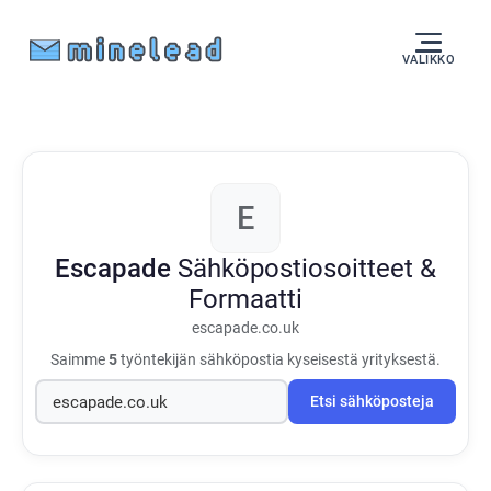
VALIKKO
E
Escapade
Sähköpostiosoitteet &
Formaatti
escapade.co.uk
Saimme
5
työntekijän sähköpostia kyseisestä yrityksestä.
Etsi sähköposteja