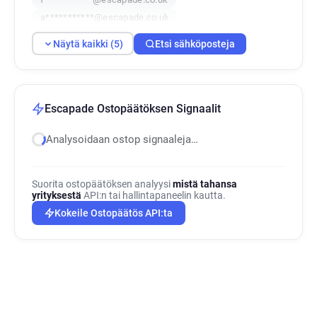
a***********@escapade.co.uk
y*****@escapade.co.uk
Näytä kaikki (5)
Etsi sähköposteja
Escapade Ostopäätöksen Signaalit
Analysoidaan ostop signaaleja…
Suorita ostopäätöksen analyysi
mistä tahansa
yrityksestä
API:n tai hallintapaneelin kautta.
Kokeile Ostopäätös API:ta