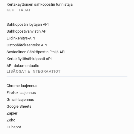
Kertakäyttöisen sähköpostin tunnistaja
KEHITTÄJÄT
Sähköpostin löytäjän API
Sähköpostivahvistin API
Liidinkehitys-API
Ostopäätöksenteko API
Sosiaalinen Sähköpostin Etsijä API
Kertakäyttösähköposti API
API-dokumentaatio
LISÄOSAT & INTEGRAATIOT
Chrome-laajennus
Firefox-laajennus
Gmail-laajennus
Google Sheets
Zapier
Zoho
Hubspot