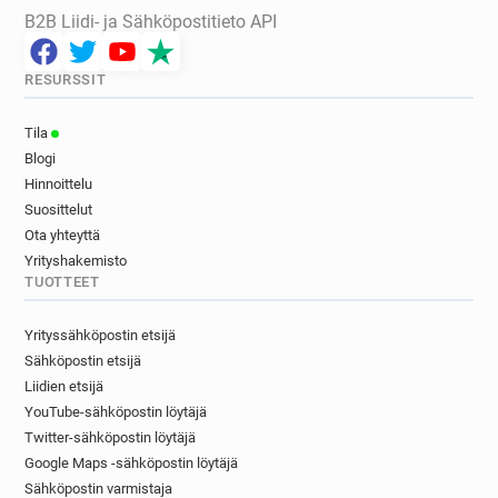
B2B Liidi- ja Sähköpostitieto API
RESURSSIT
Tila
Blogi
Hinnoittelu
Suosittelut
Ota yhteyttä
Yrityshakemisto
TUOTTEET
Yrityssähköpostin etsijä
Sähköpostin etsijä
Liidien etsijä
YouTube-sähköpostin löytäjä
Twitter-sähköpostin löytäjä
Google Maps -sähköpostin löytäjä
Sähköpostin varmistaja