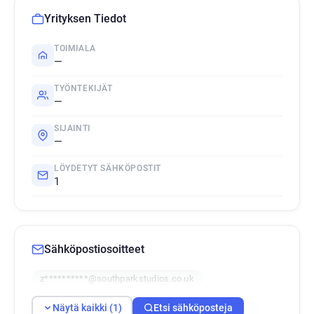
Yrityksen Tiedot
TOIMIALA
—
TYÖNTEKIJÄT
—
SIJAINTI
—
LÖYDETYT SÄHKÖPOSTIT
1
Sähköpostiosoitteet
z**********@southparkstudios.co.uk
Näytä kaikki (1)
Etsi sähköposteja