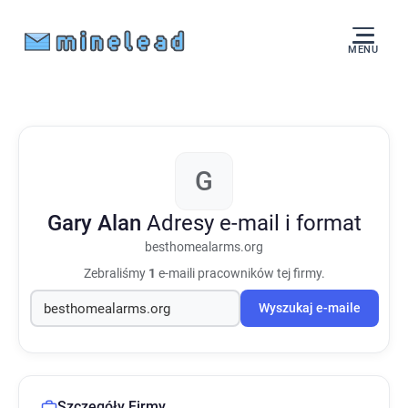
MENU
G
Gary Alan
Adresy e-mail i format
besthomealarms.org
Zebraliśmy
1
e-maili pracowników tej firmy.
Wyszukaj e-maile
Szczegóły Firmy