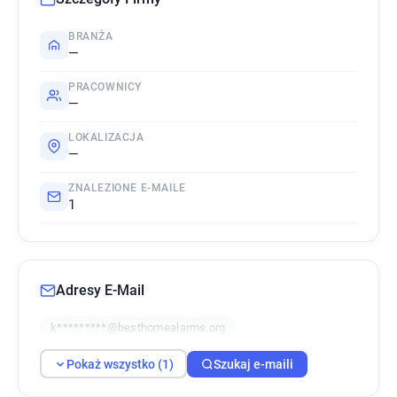
BRANŻA
—
PRACOWNICY
—
LOKALIZACJA
—
ZNALEZIONE E-MAILE
1
Adresy E-Mail
k*********@besthomealarms.org
Pokaż wszystko (1)
Szukaj e-maili