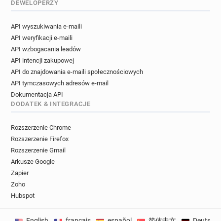
DEWELOPERZY
API wyszukiwania e-maili
API weryfikacji e-maili
API wzbogacania leadów
API intencji zakupowej
API do znajdowania e-maili społecznościowych
API tymczasowych adresów e-mail
Dokumentacja API
DODATEK & INTEGRACJE
Rozszerzenie Chrome
Rozszerzenie Firefox
Rozszerzenie Gmail
Arkusze Google
Zapier
Zoho
Hubspot
English
français
español
简体中文
Deutsch