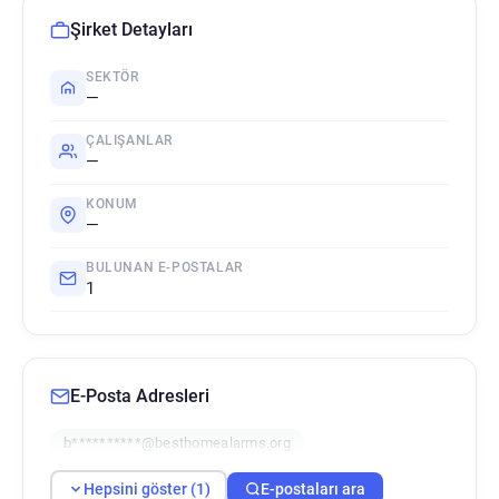
Şirket Detayları
SEKTÖR
—
ÇALIŞANLAR
—
KONUM
—
BULUNAN E-POSTALAR
1
E-Posta Adresleri
b**********@besthomealarms.org
Hepsini göster (1)
E-postaları ara