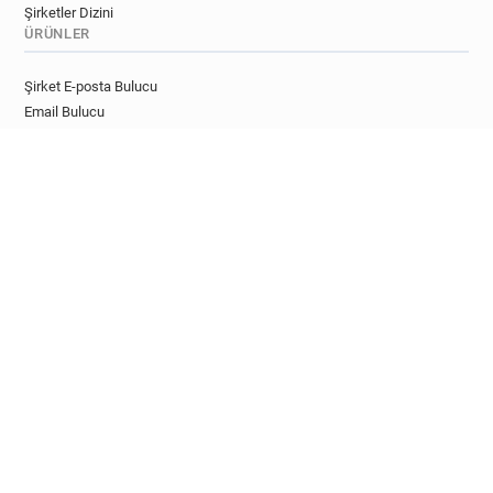
Şirketler Dizini
ÜRÜNLER
Şirket E-posta Bulucu
Email Bulucu
Lead Bulucu
YouTube Email Bulucu
Twitter Email Bulucu
Google Maps Email Bulucu
Email Doğrulayıcı
Geçici Email Dedektörü
GELIŞTIRICILER
E-posta Bulucu API
E-posta Doğrulama API'si
Lead Zenginleştirme API'si
Satın Alma Niyeti API'si
Sosyal Email Bulucu API
Tek Kullanımlık E-posta API'si
API Belgeleri