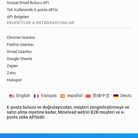
Sosyal Email Bulucu API
Tek Kullanımlık E-posta API'si
API Belgeleri
EKLENTILER & ENTEGRASYONLAR
Chrome Uzantısı
Firefox Uzantısı
Gmail Uzantısı
Google Sheets
Zapier
Zoho
Hubspot
English
français
español
简体中文
Deutsch
E-posta bulucu ve doğrulayıcıdan, müşteri zenginleştirmeye ve
satın alma niyetine kadar, Minelead web'in B2B müşteri ve e-
posta zeka API'sidir.