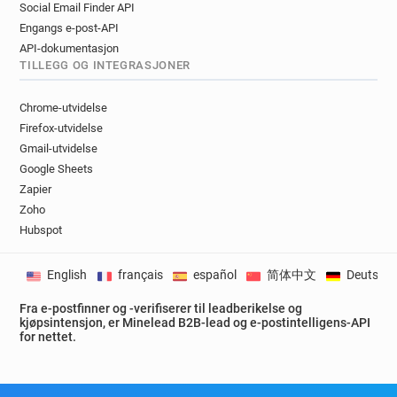
Social Email Finder API
Engangs e-post-API
API-dokumentasjon
TILLEGG OG INTEGRASJONER
Chrome-utvidelse
Firefox-utvidelse
Gmail-utvidelse
Google Sheets
Zapier
Zoho
Hubspot
English
français
español
简体中文
Deutsch
Fra e-postfinner og -verifiserer til leadberikelse og
kjøpsintensjon, er Minelead B2B-lead og e-postintelligens-API
for nettet.