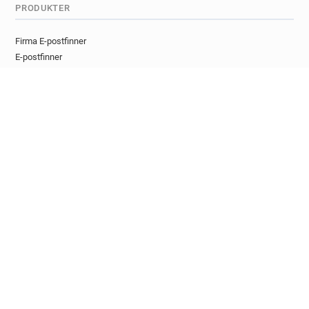
PRODUKTER
Firma E-postfinner
E-postfinner
Lead-finner
YouTube E-postfinner
Twitter E-postfinner
Google Maps E-postfinner
E-postverifiserer
Engangse-postdetektor
UTVIKLERE
E-postfinder API
E-post Verifikator API
Lead-beriknings-API
Kjøpshensikt-API
Social Email Finder API
Engangs e-post-API
API-dokumentasjon
TILLEGG OG INTEGRASJONER