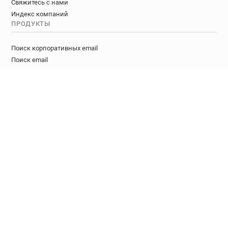
Свяжитесь с нами
Индекс компаний
ПРОДУКТЫ
Поиск корпоративных email
Поиск email
Поиск лидов
Поиск email YouTube
Поиск email Twitter
Поиск email Google Maps
Проверка email
Обнаружение одноразовых email
РАЗРАБОТЧИКИ
Email Finder API
Email Verifier API
Lead Enrichment API
Buying Intent API
API для поиска социальных email
Disposable Email API