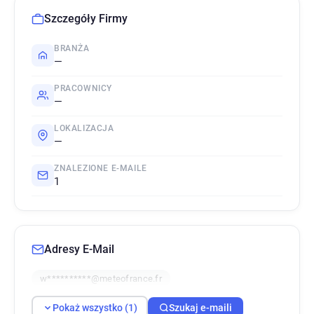
Szczegóły Firmy
BRANŻA
—
PRACOWNICY
—
LOKALIZACJA
—
ZNALEZIONE E-MAILE
1
Adresy E-Mail
w**********@meteofrance.fr
Pokaż wszystko (1)
Szukaj e-maili