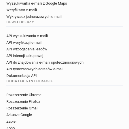
i*********@orange.co.uk
f**********@orange.co.uk
Wyszukiwarka e-maili z Google Maps
g************@orange.co.uk
Weryfikator e-maili
q**********@orange.co.uk
Wykrywacz jednorazowych e-maili
j************@orange.co.uk
m*****@orange.co.uk
DEWELOPERZY
p******@orange.co.uk
c************@orange.co.uk
API wyszukiwania e-maili
y**********@orange.co.uk
API weryfikacji e-maili
v**********@orange.co.uk
b*******@orange.co.uk
API wzbogacania leadów
l**********@orange.co.uk
q******@orange.co.uk
API intencji zakupowej
b*******@orange.co.uk
b*********@orange.co.uk
API do znajdowania e-maili społecznościowych
t***********@orange.co.uk
API tymczasowych adresów e-mail
g************@orange.co.uk
k*****@orange.co.uk
Dokumentacja API
x********@orange.co.uk
d**********@orange.co.uk
DODATEK & INTEGRACJE
i***********@orange.co.uk
c**********@orange.co.uk
Rozszerzenie Chrome
a************@orange.co.uk
Rozszerzenie Firefox
w***********@orange.co.uk
Rozszerzenie Gmail
Arkusze Google
h*********@orange.co.uk
Zapier
h***********@orange.co.uk
Zoho