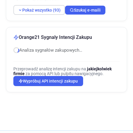
z************@orange.co.uk
Pokaż wszystko (93)
Szukaj e-maili
s*********@orange.co.uk
j**********@orange.co.uk
a************@orange.co.uk
e*****@orange.co.uk
g********@orange.co.uk
p**********@orange.co.uk
t*****@orange.co.uk
q*********@orange.co.uk
Orange21 Sygnaly Intencji Zakupu
t********@orange.co.uk
p********@orange.co.uk
Analiza sygnałów zakupowych…
r***********@orange.co.uk
w*********@orange.co.uk
t*******@orange.co.uk
x*********@orange.co.uk
l*******@orange.co.uk
Przeprowadź analizę intencji zakupu na
jakiejkolwiek
z*********@orange.co.uk
q*********@orange.co.uk
firmie
za pomocą API lub pulpitu nawigacyjnego.
v******@orange.co.uk
h******@orange.co.uk
Wypróbuj API intencji zakupu
q************@orange.co.uk
i**********@orange.co.uk
p*********@orange.co.uk
n*******@orange.co.uk
i***********@orange.co.uk
n*******@orange.co.uk
e*****@orange.co.uk
o******@orange.co.uk
y*****@orange.co.uk
d********@orange.co.uk
x*****@orange.co.uk
y**********@orange.co.uk
p******@orange.co.uk