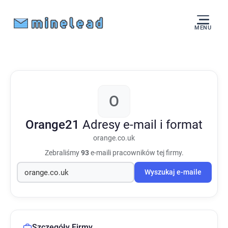
MENU
O
Orange21
Adresy e-mail i format
orange.co.uk
Zebraliśmy
93
e-maili pracowników tej firmy.
Wyszukaj e-maile
Szczegóły Firmy