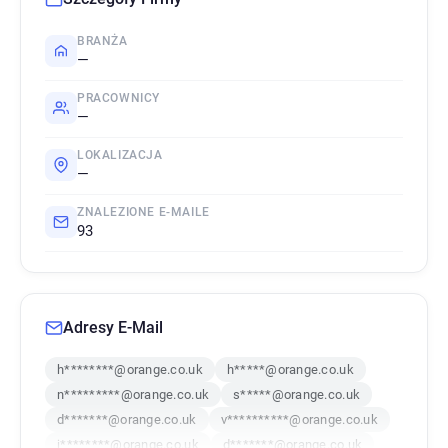
BRANŻA
—
PRACOWNICY
—
LOKALIZACJA
—
ZNALEZIONE E-MAILE
93
Adresy E-Mail
h********@orange.co.uk
h*****@orange.co.uk
n*********@orange.co.uk
s*****@orange.co.uk
d*******@orange.co.uk
v**********@orange.co.uk
j********@orange.co.uk
d*******@orange.co.uk