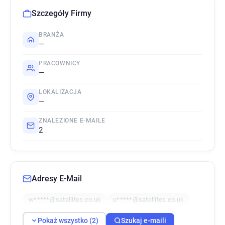
Szczegóły Firmy
BRANŻA
—
PRACOWNICY
—
LOKALIZACJA
—
ZNALEZIONE E-MAILE
2
Adresy E-Mail
w*****@satellites.co.uk
u*****@satellites.co.uk
Pokaż wszystko (2)
Szukaj e-maili