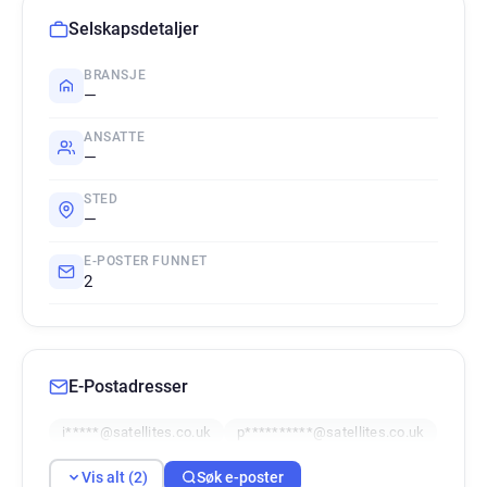
Selskapsdetaljer
BRANSJE
—
ANSATTE
—
STED
—
E-POSTER FUNNET
2
E-Postadresser
i*****@satellites.co.uk
p**********@satellites.co.uk
Vis alt (2)
Søk e-poster