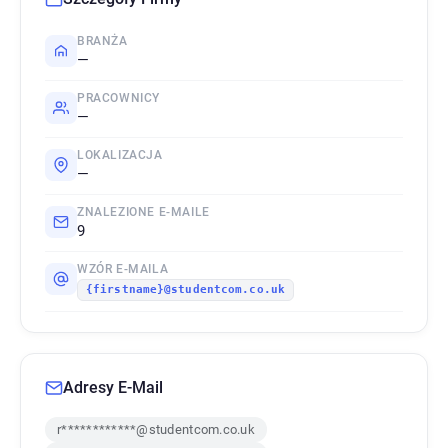
BRANŻA
—
PRACOWNICY
—
LOKALIZACJA
—
ZNALEZIONE E-MAILE
9
WZÓR E-MAILA
{firstname}@studentcom.co.uk
Adresy E-Mail
r************@studentcom.co.uk