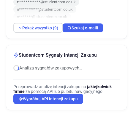
r************@studentcom.co.uk
n**********@studentcom.co.uk
n*******@studentcom.co.uk
g*********@studentcom.co.uk
Pokaż wszystko (9)
Szukaj e-maili
v***********@studentcom.co.uk
g**********@studentcom.co.uk
r********@studentcom.co.uk
o*********@studentcom.co.uk
Studentcom Sygnaly Intencji Zakupu
Analiza sygnałów zakupowych…
Przeprowadź analizę intencji zakupu na
jakiejkolwiek
firmie
za pomocą API lub pulpitu nawigacyjnego.
Wypróbuj API intencji zakupu