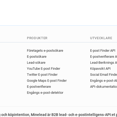
e*****@bluecross.org.uk
o********@bluecross.org.uk
n***********@bluecross.org.
k**********@bluecross.org.u
a*******@bluecross.org.uk
f*********@bluecross.org.uk
PRODUKTER
UTVECKLARE
c************@bluecross.org
r**********@bluecross.org.u
Företagets e-postsökare
E-post Finder API
g********@bluecross.org.uk
E-postsökare
E-postverifierare 
r********@bluecross.org.uk
Lead-sökare
Lead-Beriknings A
g*******@bluecross.org.uk
YouTube E-post Finder
Köpavsikt API
b*********@bluecross.org.uk
Twitter E-post Finder
Social Email Finde
y*********@bluecross.org.uk
Google Maps E-post Finder
Engångs e-post-A
j******@bluecross.org.uk
E-postverifierare
API-dokumentatio
v**********@bluecross.org.u
Engångs e-post-detektor
i**********@bluecross.org.uk
g och köpintention, Minelead är B2B lead- och e-postintelligens-API:et 