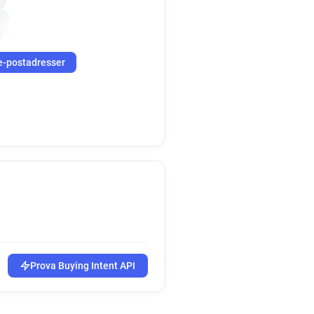
k
k
uk
s*******@bluecross.org.uk
e-postadresser
uk
k
k
e********@bluecross.org.uk
n*******@bluecross.org.uk
w**********@bluecross.org.uk
.uk
k******@bluecross.org.uk
z**********@bluecross.org.uk
k
uk
f***********@bluecross.org.uk
.uk
Prova Buying Intent API
.uk
k
o*****@bluecross.org.uk