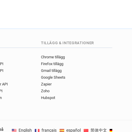
c*****@bluecross.org.uk
w********@bluecross.org.uk
uk
j*****@bluecross.org.uk
k
g******@bluecross.org.uk
d**********@bluecross.org.uk
x*******@bluecross.org.uk
TILLÄGG & INTEGRATIONER
.uk
k
u*****@bluecross.org.uk
Chrome tillägg
o**********@bluecross.org.uk
API
Firefox tillägg
c***********@bluecross.org.uk
PI
Gmail tillägg
v***********@bluecross.org.uk
Google Sheets
b*******@bluecross.org.uk
r API
Zapier
g*********@bluecross.org.uk
PI
Zoho
b*******@bluecross.org.uk
n
Hubspot
k
d*****@bluecross.org.uk
på
English
français
español
简体中文
Deutsch