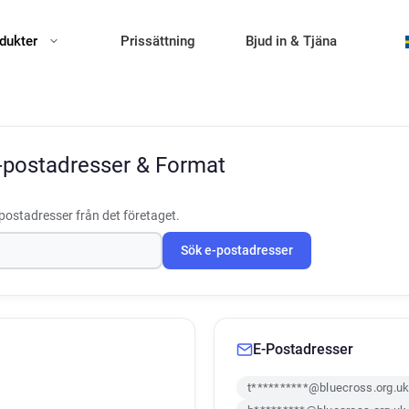
dukter
Prissättning
Bjud in & Tjäna
-postadresser & Format
postadresser från det företaget.
Sök e-postadresser
E-Postadresser
t**********@bluecross.org.u