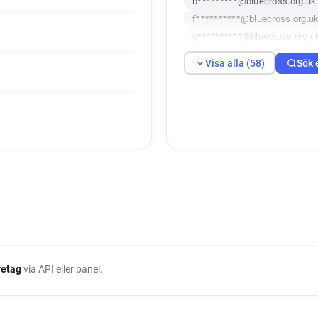
b*********@bluecross.org.uk
f**********@bluecross.org.u
g**********@bluecross.org.u
w***********@bluecross.org.
Visa alla (58)
Sök 
b***********@bluecross.org.
e*********@bluecross.org.uk
p**********@bluecross.org.u
a**********@bluecross.org.u
h******@bluecross.org.uk
s********@bluecross.org.uk
p************@bluecross.org
e********@bluecross.org.uk
q**********@bluecross.org.u
h***********@bluecross.org.
v********@bluecross.org.uk
z************@bluecross.org
öretag
via API eller panel.
s************@bluecross.org
q**********@bluecross.org.u