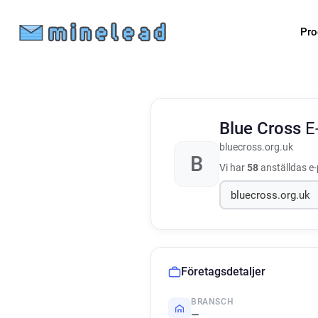
Pro
Blue Cross
E
bluecross.org.uk
B
Vi har
58
anställdas e-
Företagsdetaljer
BRANSCH
—