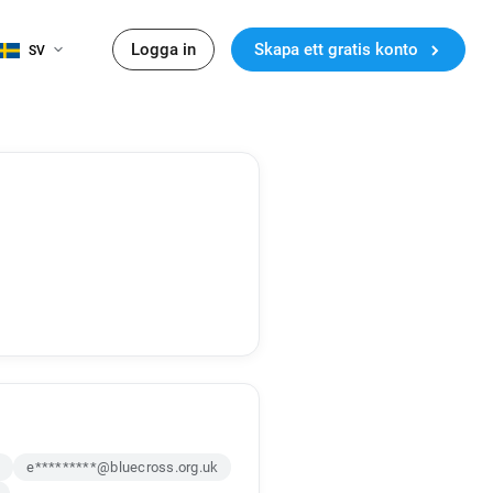
Logga in
Skapa ett gratis konto
SV
k
e*********@bluecross.org.uk