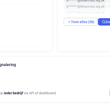
o******@bluecross.org.uk
p******@bluecross.org.uk
x******@bluecross.org.uk
e*********@bluecross.org.uk
Toon alles (58)
Zo
v***********@bluecross.org.
s********@bluecross.org.uk
j*********@bluecross.org.uk
x************@bluecross.org
u*********@bluecross.org.uk
p**********@bluecross.org.u
m***********@bluecross.org
gnalering
d***********@bluecross.org.
h********@bluecross.org.uk
x************@bluecross.org
j***********@bluecross.org.u
s************@bluecross.org
 op
ieder bedrijf
via API of dashboard.
g********@bluecross.org.uk
b**********@bluecross.org.u