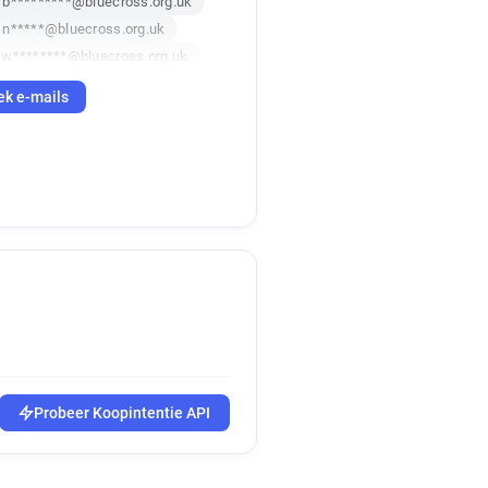
b*********@bluecross.org.uk
n*****@bluecross.org.uk
w********@bluecross.org.uk
ek e-mails
uk
f******@bluecross.org.uk
u******@bluecross.org.uk
.uk
n*****@bluecross.org.uk
k
l*****@bluecross.org.uk
.uk
uk
p*****@bluecross.org.uk
b*******@bluecross.org.uk
.uk
k
.uk
Probeer Koopintentie API
h*****@bluecross.org.uk
k