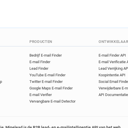
q***********@bluecross.org.
m************@bluecross.or
j********@bluecross.org.uk
f********@bluecross.org.uk
w********@bluecross.org.uk
n*******@bluecross.org.uk
PRODUCTEN
ONTWIKKELAA
v************@bluecross.org
u************@bluecross.org
Bedrijf E-mail Finder
E-mail Finder API
x**********@bluecross.org.u
E-mail Finder
E-mail Verificatie 
a*********@bluecross.org.uk
Lead Finder
Lead Verrijking AP
b************@bluecross.org
YouTube E-mail Finder
Koopintentie API
v***********@bluecross.org.
op
Twitter E-mail Finder
Social Email Finde
x**********@bluecross.org.u
Google Maps E-mail Finder
Verwijderbare E-m
w***********@bluecross.org.
E-mail Verifier
API Documentatie
e*********@bluecross.org.uk
Vervangbare E-mail Detector
j**********@bluecross.org.uk
w********@bluecross.org.uk
i**********@bluecross.org.uk
tie, Minelead is de B2B lead- en e-mailintelligentie API van het web.