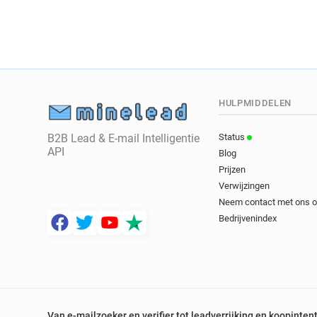
HULPMIDDELEN
B2B Lead & E-mail Intelligentie
Status
API
Blog
Prijzen
Verwijzingen
Neem contact met ons 
Bedrijvenindex
Van e-mailzoeker en verifier tot leadverrijking en koopinten