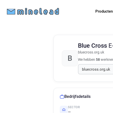
Producte
Blue Cross
E
bluecross.org.uk
B
We hebben
58
werkneme
Bedrijfsdetails
SECTOR
—