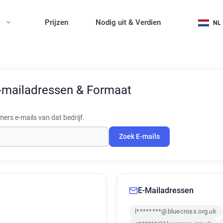
n
Prijzen
Nodig uit & Verdien
NL
-mailadressen & Formaat
rs e-mails van dat bedrijf.
Zoek E-mails
E-Mailadressen
l********@bluecross.org.uk