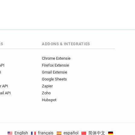
uk
g.uk
j*****@bluecross.org.uk
p***********@bluecross.org.uk
p*****@bluecross.org.uk
w*******@bluecross.org.uk
RS
ADDONS & INTEGRATIES
.uk
.uk
Chrome Extensie
k
API
Firefox Extensie
x*****@bluecross.org.uk
I
Gmail Extensie
.uk
Google Sheets
uk
r API
Zapier
k
ail API
Zoho
uk
Hubspot
c*****@bluecross.org.uk
e********@bluecross.org.uk
x*******@bluecross.org.uk
English
français
español
简体中文
Deutsch