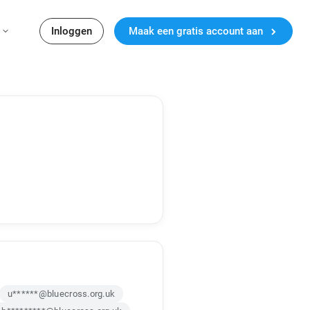
Inloggen
Maak een gratis account aan
u******@bluecross.org.uk