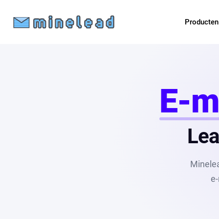
Producte
E-ma
Lea
Minelea
e-