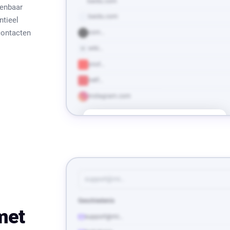
baidu.com
penbaar
baidu.com
ntieel
contacten
com…
wiki…
W
yout…
netf…
instagram.com
Baidu
baidu.com
Vind meer
50 E-mails
Patroon:
{firstname}-{lastname}@baidu.com
Zoek iemand…
support@mi…
Alles
Algemeen (6)
Geschiedenis
air-info@baidu.com
met
support@mi…
opensource@baidu.com