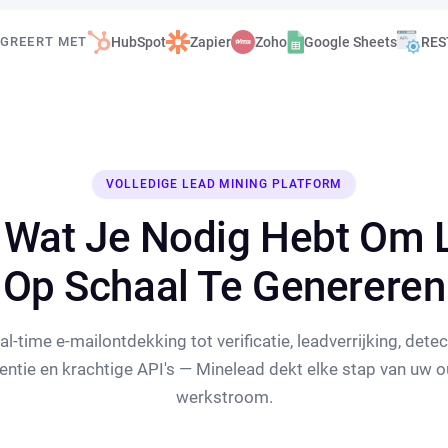
EGREERT MET
HubSpot
Zapier
Zoho
Google Sheets
RES
VOLLEDIGE LEAD MINING PLATFORM
s Wat Je Nodig Hebt Om 
Op Schaal Te Genereren
al-time e-mailontdekking tot verificatie, leadverrijking, detec
entie en krachtige API's — Minelead dekt elke stap van uw o
werkstroom.