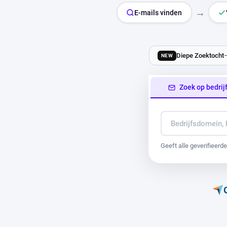
→
E-mails vinden
Diepe Zoektocht
NEW
Zoek op bedrij
Geeft alle geverifieerd