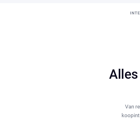
INT
Alle
Van re
koopint