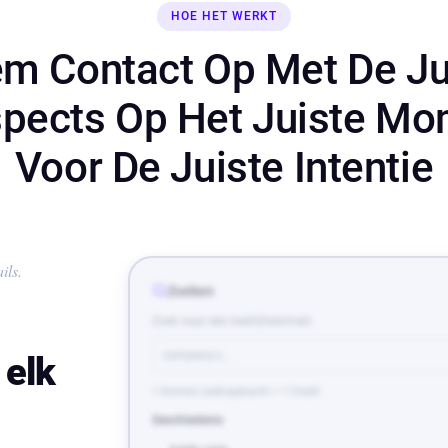
HOE HET WERKT
m Contact Op Met De Ju
pects Op Het Juiste M
Voor De Juiste Intentie
ils.
Zoeken
Zoek naar een bedrijfsdomein
company.c…
 elk
1 Domein zoekopdracht = 1 Credit
Geschiedenis