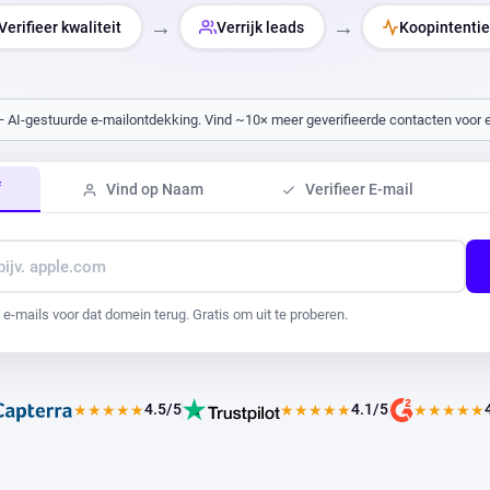
→
→
Verifieer kwaliteit
Verrijk leads
Koopintentie
— AI-gestuurde e-mailontdekking. Vind ~10× meer geverifieerde contacten voor el
f
Vind op Naam
Verifieer E-mail
e e-mails voor dat domein terug. Gratis om uit te proberen.
4.5/5
4.1/5
★
★
★
★
★
★
★
★
★
★
★
★
★
★
★