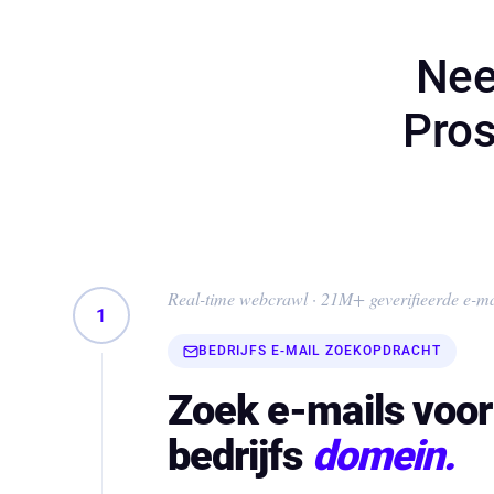
Nee
Pros
Real-time webcrawl · 21M+ geverifieerde e-ma
1
BEDRIJFS E-MAIL ZOEKOPDRACHT
Zoek e-mails voor
bedrijfs
domein.