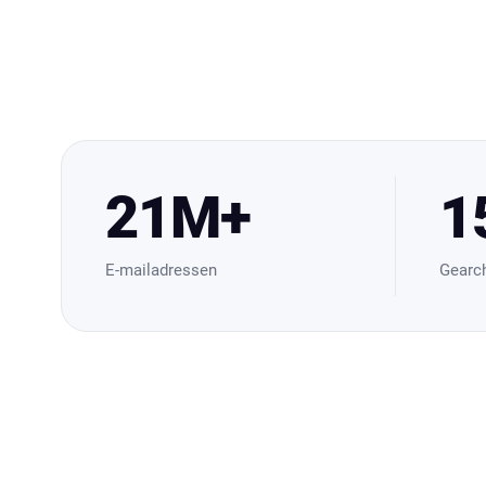
21M+
1
E-mailadressen
Gearch