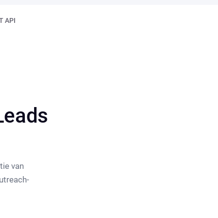
T API
Leads
tie van
utreach-