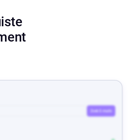
iste
oment
Zoek E-mails