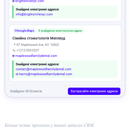
🌐 brightsmilenyc.com
Знайдені електронні адреси:
info@brightsmilenyc.com
Google Maps
5 знайдених електронних адрес
Сімейна стоматологія Меплвуд
📍 87 Maplewood Ave, NY 10002
📞 +1212-555-0237
🌐 maplewoodfamilydental.com
Знайдені електронні адреси:
contact@maplewoodfamilydental.com
dr.harris@maplewoodfamilydental.com
Знайдено 50 бізнесів
Екстрагуйте електронні адреси
Більше немає прогалин у ваших записах CRM.