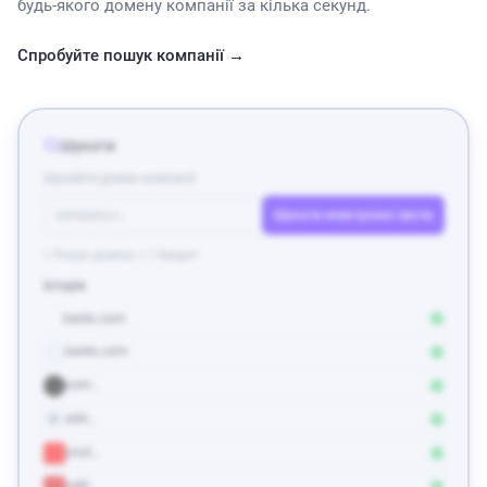
будь-якого домену компанії за кілька секунд.
Спробуйте пошук компанії →
Шукати
Шукайте домен компанії
company.c…
Шукати електронні листи
1 Пошук домену = 1 Кредит
Історія
baidu.com
baidu.com
com…
wiki…
W
yout…
netf…