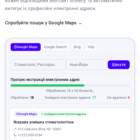
кожен відповідний веб-сайт бізнесу та автоматично
витягує їх професійні електронні адреси.
Спробуйте пошук у Google Maps →
Google Maps
Google Search
Bing
Yelp
Стоматолог, Ресторан…
Нью-Йорк
Шукати
Прогрес екстракції електронних адрес
Обробляємо 18 з 50 бізнесів…
Оброблено:
18
Знайдені електронні адреси:
17
Не вдалося:
8
Google Maps
1 знайдена електронна адреса
Яскрава усмішка стоматологічна
📍 412 Oakview Blvd, NY 10001
📞 +1212-555-0184