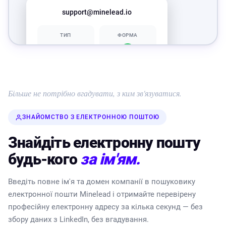
support@minelead.io
ТИП
ФОРМА
👤
ДІЙСНИЙ
професійний
Більше не потрібно вгадувати, з ким зв'язуватися.
СЕРВЕР
СТАТУС
ЗНАЙОМСТВО З ЕЛЕКТРОННОЮ ПОШТОЮ
ДІЙСНИЙ
ДІЙСНИЙ
Знайдіть електронну пошту
Знайти більше електронних листів для
будь-кого
за ім'ям.
цього домену
Введіть повне ім'я та домен компанії в пошуковику
електронної пошти Minelead і отримайте перевірену
професійну електронну адресу за кілька секунд — без
збору даних з LinkedIn, без вгадування.