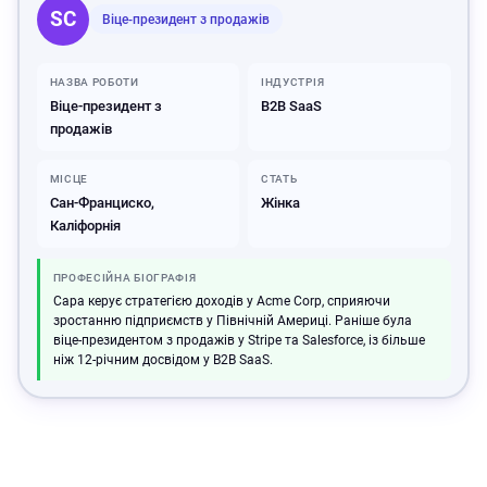
SC
Віце-президент з продажів
НАЗВА РОБОТИ
ІНДУСТРІЯ
Віце-президент з
B2B SaaS
продажів
МІСЦЕ
СТАТЬ
Сан-Франциско,
Жінка
Каліфорнія
ПРОФЕСІЙНА БІОГРАФІЯ
Сара керує стратегією доходів у Acme Corp, сприяючи
зростанню підприємств у Північній Америці. Раніше була
віце-президентом з продажів у Stripe та Salesforce, із більше
ніж 12-річним досвідом у B2B SaaS.