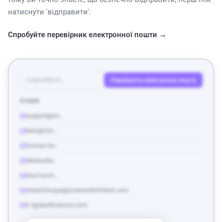
ir@baidu.com
натиснути 'відправити'.
Спробуйте перевірник електронної пошти →
support@mi…
Перевірити електронну пошту
Історія
support@mi…
tech@min…
truman.ha…
ekkaluckp…
duy.huynh…
obaidulhoque@oneworldinfotech.com
h.t@leadforensics.com