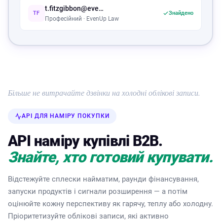
t.fitzgibbon@evenuplaw.com
TF
Знайдено
Професійний · EvenUp Law
Більше не витрачайте дзвінки на холодні облікові записи.
API ДЛЯ НАМІРУ ПОКУПКИ
API наміру купівлі B2B.
Знайте, хто готовий купувати.
Відстежуйте сплески найматим, раунди фінансування,
запуски продуктів i сигнали розширення — а потім
оцінюйте кожну перспективу як гарячу, теплу або холодну.
Пріоритетизуйте облікові записи, які активно