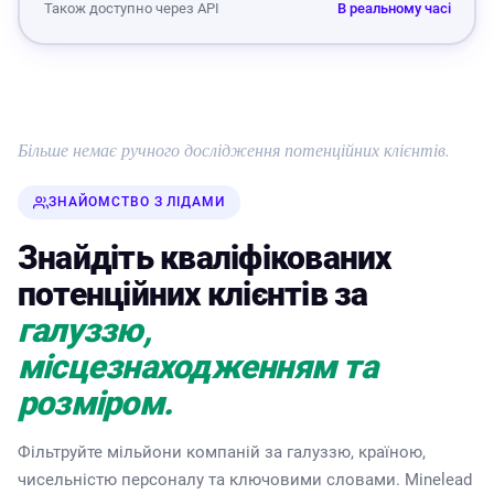
Також доступно через API
В реальному часі
Більше немає ручного дослідження потенційних клієнтів.
ЗНАЙОМСТВО З ЛІДАМИ
Знайдіть кваліфікованих
потенційних клієнтів за
галуззю,
місцезнаходженням та
розміром.
Фільтруйте мільйони компаній за галуззю, країною,
чисельністю персоналу та ключовими словами. Minelead