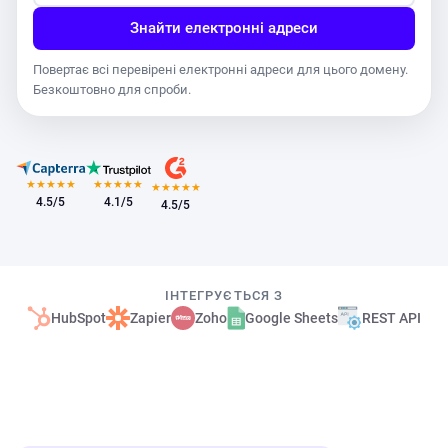
Знайти електронні адреси
Повертає всі перевірені електронні адреси для цього домену.
Безкоштовно для спроби.
★
★
★
★
★
★
★
★
★
★
★
★
★
★
★
4.5/5
4.1/5
4.5/5
ІНТЕГРУЄТЬСЯ З
HubSpot
Zapier
Zoho
Google Sheets
REST API