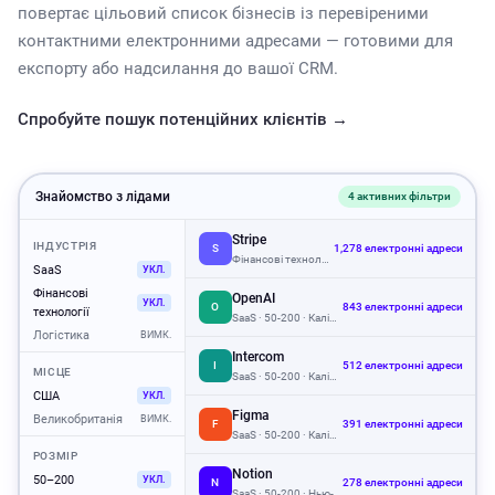
повертає цільовий список бізнесів із перевіреними
контактними електронними адресами — готовими для
експорту або надсилання до вашої CRM.
Спробуйте пошук потенційних клієнтів →
Знайомство з лідами
4 активних фільтри
Stripe
ІНДУСТРІЯ
S
1,278 електронні адреси
Фінансові технології · 50-200 · Каліфорнія, США
SaaS
УКЛ.
Фінансові
OpenAI
УКЛ.
O
843 електронні адреси
технології
SaaS · 50-200 · Каліфорнія, США
Логістика
ВИМК.
Intercom
I
512 електронні адреси
МІСЦЕ
SaaS · 50-200 · Каліфорнія, США
США
УКЛ.
Figma
Великобританія
ВИМК.
F
391 електронні адреси
SaaS · 50-200 · Каліфорнія, США
РОЗМІР
Notion
50–200
УКЛ.
N
278 електронні адреси
SaaS · 50-200 · Нью-Йорк, США