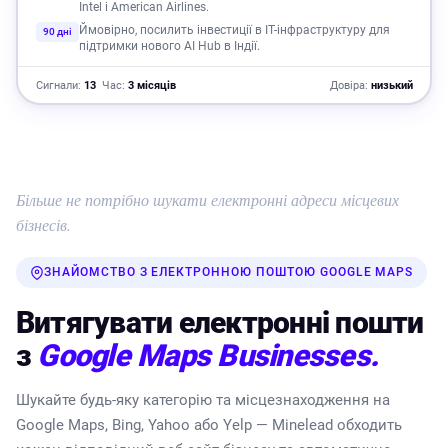
Intel і American Airlines.
Ймовірно, посилить інвестиції в IT-інфраструктуру для
90 дні
підтримки нового AI Hub в Індії.
Сигнали:
13
Час:
3 місяців
Довіра:
низький
Більше не потрібно шукати електронні адреси місцевих
бізнесів.
ЗНАЙОМСТВО З ЕЛЕКТРОННОЮ ПОШТОЮ GOOGLE MAPS
Витягувати електронні пошти
з
Google Maps Businesses.
Шукайте будь-яку категорію та місцезнаходження на
Google Maps, Bing, Yahoo або Yelp — Minelead обходить