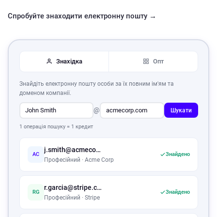
Спробуйте знаходити електронну пошту →
Знахідка
Опт
Знайдіть електронну пошту особи за їх повним ім'ям та
доменом компанії.
@
Шукати
1 операція пошуку = 1 кредит
j.smith@acmecorp.com
AC
Знайдено
Професійний · Acme Corp
r.garcia@stripe.com
RG
Знайдено
Професійний · Stripe