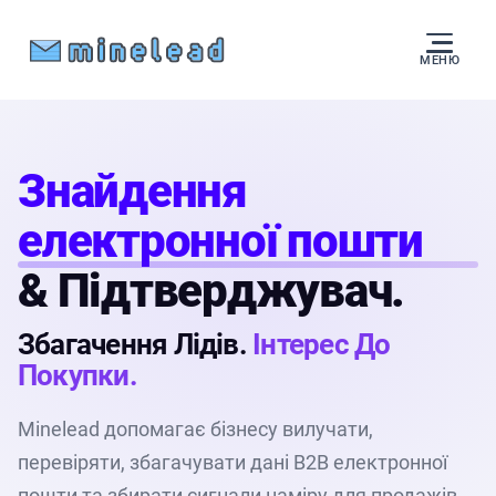
МЕНЮ
Знайдення
електронної пошти
& Підтверджувач.
Збагачення Лідів.
Інтерес До
Покупки.
Minelead допомагає бізнесу вилучати,
перевіряти, збагачувати дані B2B електронної
пошти та збирати сигнали наміру для продажів.