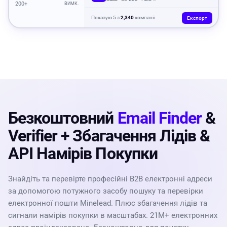
200+
ВИМК.
Показую 5 з
2,340
компанії
Експорт
Безкоштовний
Email Finder
&
Verifier + Збагачення Лідів &
API Намірів Покупки
Знайдіть та перевірте професійні B2B електронні адреси
за допомогою потужного засобу пошуку та перевірки
електронної пошти Minelead. Плюс збагачення лідів та
сигнали намірів покупки в масштабах. 21M+ електронних