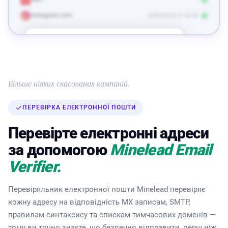
instagram.com
2025-06-04 21:32:35
Знайти
50 Електронні
Baidu
baidu.com
більше
адреси
Шаблон:
{firstname}-{lastname}@baidu.com
Більше ніяких скасованих кампаній.
Шукайте когось…
ПЕРЕВІРКА ЕЛЕКТРОННОЇ ПОШТИ
Усе
Загальні (6)
Перевірте електронні адреси
air-info@baidu.com
за допомогою
Minelead Email
opensource@baidu.com
Verifier.
campusmaster@baidu.com
mbaidu@baidu.com
Перевіряльник електронної пошти Minelead перевіряє
upmco@baidu.com
кожну адресу на відповідність MX записам, SMTP,
правилам синтаксису та спискам тимчасових доменів —
zhanzhangpingtai@baidu.com
тому ви точно знаєте, що безпечно відправити, перш ніж