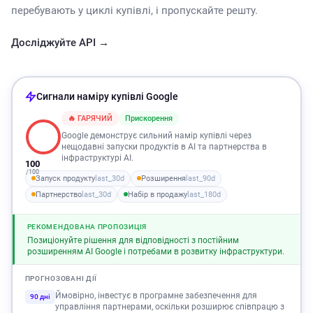
перебувають у циклі купівлі, і пропускайте решту.
Досліджуйте API →
Сигнали наміру купівлі Google
🔥 ГАРЯЧИЙ
Прискорення
Google демонструє сильний намір купівлі через
нещодавні запуски продуктів в AI та партнерства в
інфраструктурі AI.
100
/100
Запуск продукту
last_30d
Розширення
last_90d
Партнерство
last_30d
Набір в продажу
last_180d
РЕКОМЕНДОВАНА ПРОПОЗИЦІЯ
Позиціонуйте рішення для відповідності з постійним
розширенням AI Google і потребами в розвитку інфраструктури.
ПРОГНОЗОВАНІ ДІЇ
Ймовірно, інвестує в програмне забезпечення для
90 дні
управління партнерами, оскільки розширює співпрацю з