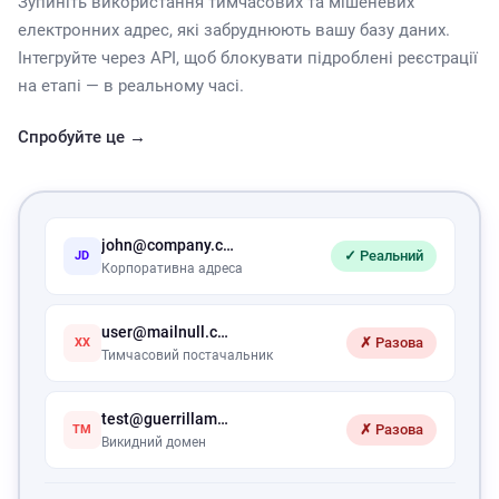
Зупиніть використання тимчасових та мішеневих
електронних адрес, які забруднюють вашу базу даних.
Інтегруйте через API, щоб блокувати підроблені реєстрації
на етапі — в реальному часі.
Спробуйте це →
john@company.com
✓ Реальний
JD
Корпоративна адреса
user@mailnull.com
✗ Разова
XX
Тимчасовий постачальник
test@guerrillamail.com
✗ Разова
TM
Викидний домен