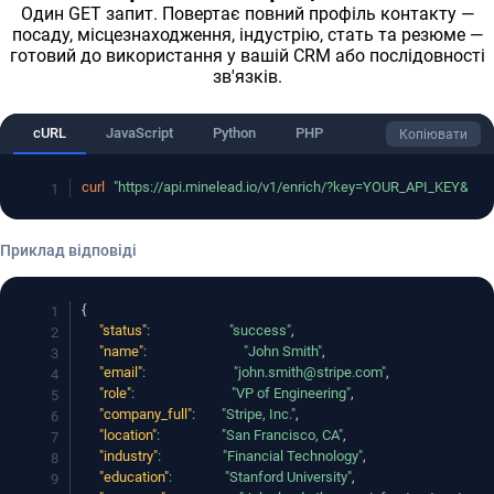
Один GET запит. Повертає повний профіль контакту —
посаду, місцезнаходження, індустрію, стать та резюме —
готовий до використання у вашій CRM або послідовності
зв'язків.
cURL
JavaScript
Python
PHP
Копіювати
curl
"https://api.minelead.io/v1/enrich/?key=YOUR_API_KEY&ema
Приклад відповіді
{
"status"
:
"success"
,
"name"
:
"John Smith"
,
"email"
:
"john.smith@stripe.com"
,
"role"
:
"VP of Engineering"
,
"company_full"
:
"Stripe, Inc."
,
"location"
:
"San Francisco, CA"
,
"industry"
:
"Financial Technology"
,
"education"
:
"Stanford University"
,