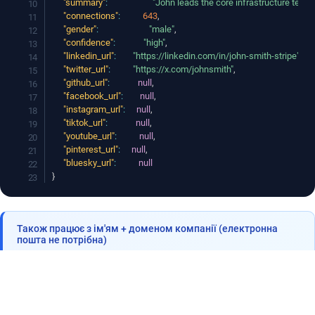
"summary"
:
"John leads the core infrastructure team 
"connections"
:
643
,
"gender"
:
"male"
,
"confidence"
:
"high"
,
"linkedin_url"
:
"https://linkedin.com/in/john-smith-stripe"
,
"twitter_url"
:
"https://x.com/johnsmith"
,
"github_url"
:
null
,
"facebook_url"
:
null
,
"instagram_url"
:
null
,
"tiktok_url"
:
null
,
"youtube_url"
:
null
,
"pinterest_url"
:
null
,
"bluesky_url"
:
null
}
Також працює з ім'ям + доменом компанії (електронна
пошта не потрібна)
GET /v1/enrich/?
key=YOUR_KEY&name=John+Smith&company=stripe.com