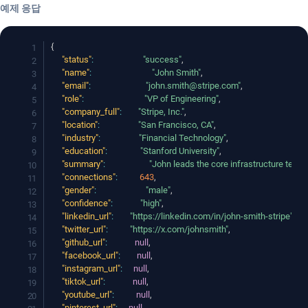
예제 응답
{
"status"
:
"success"
,
"name"
:
"John Smith"
,
"email"
:
"john.smith@stripe.com"
,
"role"
:
"VP of Engineering"
,
"company_full"
:
"Stripe, Inc."
,
"location"
:
"San Francisco, CA"
,
"industry"
:
"Financial Technology"
,
"education"
:
"Stanford University"
,
"summary"
:
"John leads the core infrastructure team 
"connections"
:
643
,
"gender"
:
"male"
,
"confidence"
:
"high"
,
"linkedin_url"
:
"https://linkedin.com/in/john-smith-stripe"
,
"twitter_url"
:
"https://x.com/johnsmith"
,
"github_url"
:
null
,
"facebook_url"
:
null
,
"instagram_url"
:
null
,
"tiktok_url"
:
null
,
"youtube_url"
:
null
,
"pinterest_url"
:
null
,