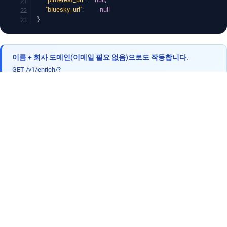
"bluesky_url"
:
null
}
이름 + 회사 도메인(이메일 필요 없음)으로도 작동합니다.
GET /v1/enrich/?
key=YOUR_KEY&name=John+Smith&company=stripe.com
오늘부터 리드 확장 시작
매달 무료 크레딧을 받으세요. 신용 카드가 필요 없습니
다. 몇 분 안에 판매 워크플로우에 전체 연락처 프로필을
추가하세요.