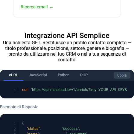
Ricerca email →
Integrazione API Semplice
Una richiesta GET. Restituisce un profilo contatto completo —
titolo professionale, posizione, settore, genere e biografia —
pronto da utilizzare nel tuo CRM o nella tua sequenza di
contatto.
cURL
JavaScript
Python
PHP
Copia
curl
"https://api.minelead.io/v1/enrich/?key=YOUR_API_KEY&ema
Esempio di Risposta
{
"status"
:
"success"
,