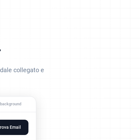
r
ndale collegato e
n background
rova Email