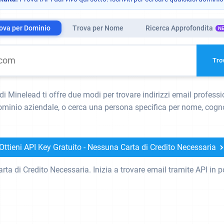
ova per Dominio
Trova per Nome
Ricerca Approfondita
N
Tro
di Minelead ti offre due modi per trovare indirizzi email professio
ominio aziendale, o cerca una persona specifica per nome, cog
Ottieni API Key Gratuito - Nessuna Carta di Credito Necessaria
ta di Credito Necessaria. Inizia a trovare email tramite API in p