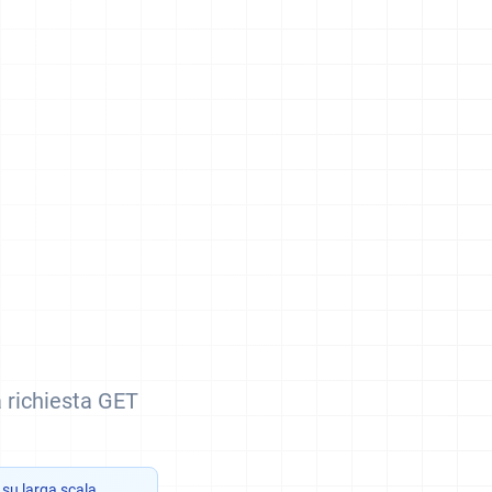
 richiesta GET
 su larga scala.