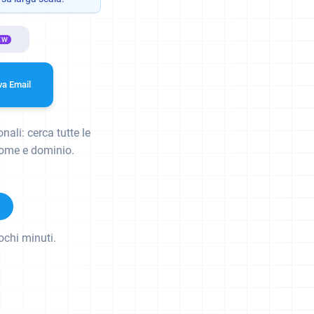
EW
va Email
nali: cerca tutte le
nome e dominio.
ochi minuti.