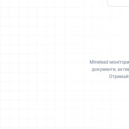
Minelead моніторит
документи, актив
Отримайт