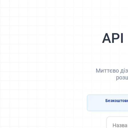
API
Миттєво діз
розш
Безкоштовн