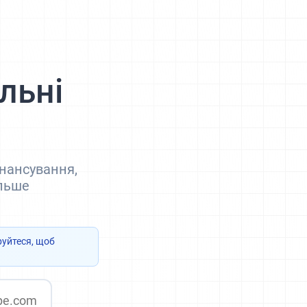
льні
інансування,
ільше
руйтеся, щоб