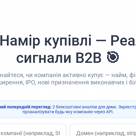
 Намір купівлі — Реа
сигнали B2B 🎯
найтеся, чи компанія активно купує — найм, ф
ирення, IPO, нові призначення виконавчих і б
ий попередній перегляд:
2 безкоштовні аналізи для демо. Зареєст
проаналізувати будь-яку компанію через API.