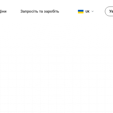
Ціни
Запросіть та заробіть
У
UK