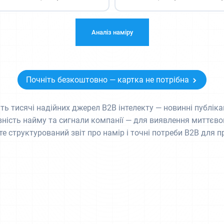
Аналіз наміру
Почніть безкоштовно — картка не потрібна
ь тисячі надійних джерел B2B інтелекту — новинні публікаці
ність найму та сигнали компанії — для виявлення миттєвог
е структурований звіт про намір і точні потреби B2B для пр