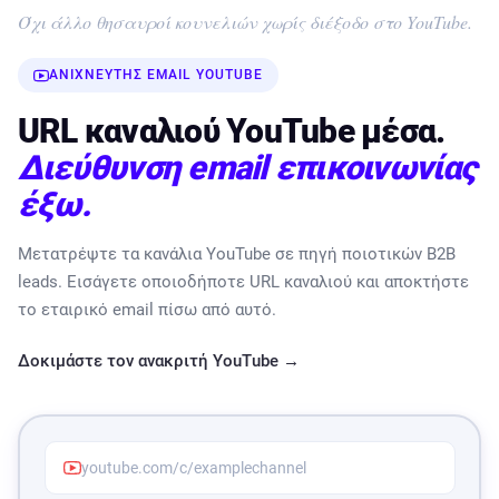
Όχι άλλο θησαυροί κουνελιών χωρίς διέξοδο στο YouTube.
ΑΝΙΧΝΕΥΤΉΣ EMAIL YOUTUBE
URL καναλιού YouTube μέσα.
Διεύθυνση email επικοινωνίας
έξω.
Μετατρέψτε τα κανάλια YouTube σε πηγή ποιοτικών B2B
leads. Εισάγετε οποιοδήποτε URL καναλιού και αποκτήστε
το εταιρικό email πίσω από αυτό.
Δοκιμάστε τον ανακριτή YouTube →
youtube.com/c/examplechannel