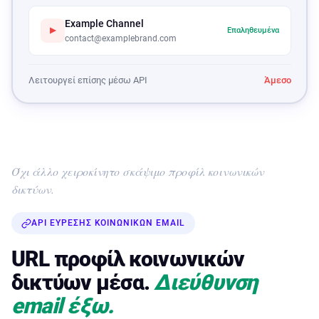
Example Channel
▶
Επαληθευμένα
contact@examplebrand.com
Λειτουργεί επίσης μέσω API
Άμεσο
Όχι άλλο χειροκίνητο σκάψιμο προφίλ κοινωνικών
δικτύων.
API ΕΎΡΕΣΗΣ ΚΟΙΝΩΝΙΚΏΝ EMAIL
URL προφίλ κοινωνικών
δικτύων μέσα.
Διεύθυνση
email έξω.