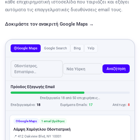
κάθε επιχειρηματική ιστοσελίδα που ταιριάζει και εξάγει
αυτόματα τις επαγγελματικές διευθύνσεις email τους.
Δοκιμάστε τον ανακριτή Google Maps →
Google Maps
Google Search
Bing
Yelp
Οδοντίατρος,
Νέα Υόρκη
Αναζήτηση
Εστιατόριο…
Πρόοδος Εξαγωγής Email
Επεξεργασία 18 από 50 επιχειρήσεις…
Επεξεργασμένο:
18
Ευρήματα Emails:
17
Απέτυχε:
8
Google Maps
1 email βρέθηκε
Λάμψη Χαμόγελου Οδοντιατρική
📍 412 Oakview Blvd, NY 10001