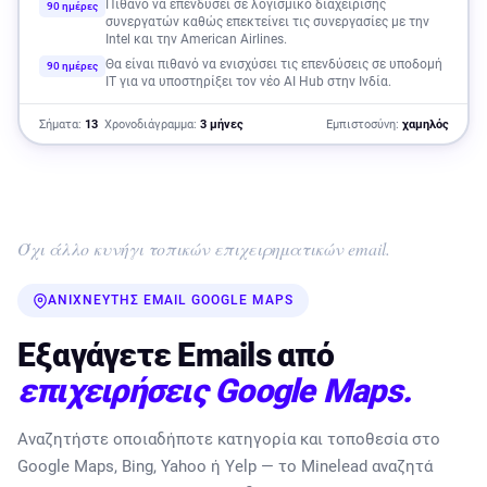
Πιθανό να επενδύσει σε λογισμικό διαχείρισης
90 ημέρες
συνεργατών καθώς επεκτείνει τις συνεργασίες με την
Intel και την American Airlines.
Θα είναι πιθανό να ενισχύσει τις επενδύσεις σε υποδομή
90 ημέρες
IT για να υποστηρίξει τον νέο AI Hub στην Ινδία.
Σήματα:
13
Χρονοδιάγραμμα:
3 μήνες
Εμπιστοσύνη:
χαμηλός
Όχι άλλο κυνήγι τοπικών επιχειρηματικών email.
ΑΝΙΧΝΕΥΤΉΣ EMAIL GOOGLE MAPS
Εξαγάγετε Emails από
επιχειρήσεις Google Maps.
Αναζητήστε οποιαδήποτε κατηγορία και τοποθεσία στο
Google Maps, Bing, Yahoo ή Yelp — το Minelead αναζητά