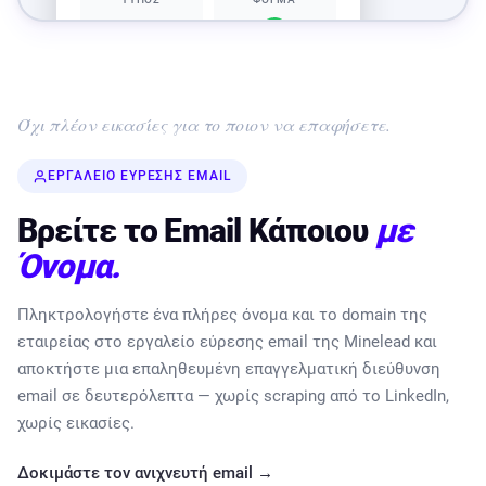
👤
ΙΣΧΥΡΗ
ΕΠΑΓΓΕΛΜΑΤΙΚΟ
Όχι πλέον εικασίες για το ποιον να επαφήσετε.
ΔΙΑΚΟΜΙΣΤΗΣ
ΚΑΤΑΣΤΑΣΗ
ΕΡΓΑΛΕΊΟ ΕΎΡΕΣΗΣ EMAIL
ΙΣΧΥΡΗ
ΙΣΧΥΡΗ
Βρείτε το Email Κάποιου
με
Βρείτε περισσότερα email για αυτόν τον
Όνομα.
τομέα
Πληκτρολογήστε ένα πλήρες όνομα και το domain της
εταιρείας στο εργαλείο εύρεσης email της Minelead και
αποκτήστε μια επαληθευμένη επαγγελματική διεύθυνση
email σε δευτερόλεπτα — χωρίς scraping από το LinkedIn,
χωρίς εικασίες.
Δοκιμάστε τον ανιχνευτή email →