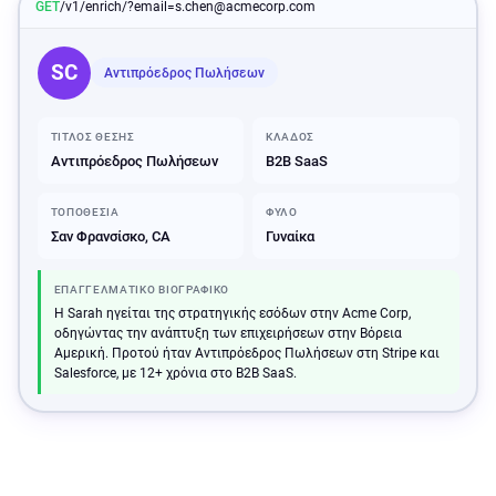
GET
/v1/enrich/?email=s.chen@acmecorp.com
SC
Αντιπρόεδρος Πωλήσεων
ΤΊΤΛΟΣ ΘΈΣΗΣ
ΚΛΆΔΟΣ
Αντιπρόεδρος Πωλήσεων
B2B SaaS
ΤΟΠΟΘΕΣΊΑ
ΦΎΛΟ
Σαν Φρανσίσκο, CA
Γυναίκα
ΕΠΑΓΓΕΛΜΑΤΙΚΌ ΒΙΟΓΡΑΦΙΚΌ
Η Sarah ηγείται της στρατηγικής εσόδων στην Acme Corp,
οδηγώντας την ανάπτυξη των επιχειρήσεων στην Βόρεια
Αμερική. Προτού ήταν Αντιπρόεδρος Πωλήσεων στη Stripe και
Salesforce, με 12+ χρόνια στο B2B SaaS.