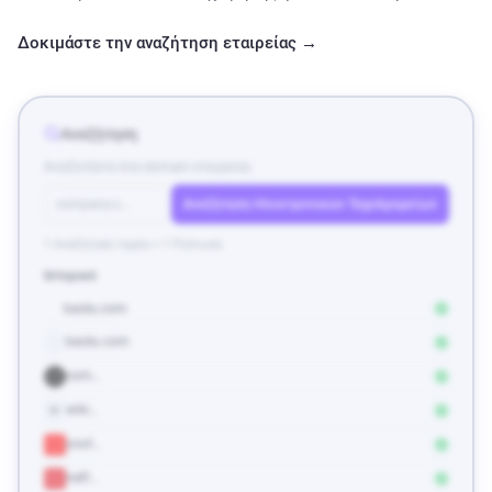
Δοκιμάστε την αναζήτηση εταιρείας →
Αναζήτηση
Αναζητήστε ένα domain εταιρείας
company.c…
Αναζήτηση Ηλεκτρονικών Ταχυδρομείων
1 Αναζήτηση τομέα = 1 Πίστωση
Ιστορικό
baidu.com
baidu.com
com…
wiki…
W
yout…
netf…