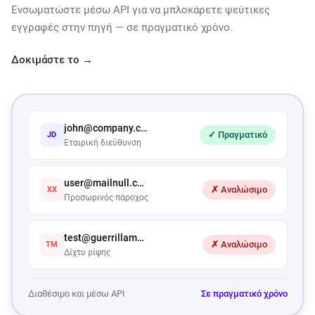
Ενσωματώστε μέσω API για να μπλοκάρετε ψεύτικες
εγγραφές στην πηγή — σε πραγματικό χρόνο.
Δοκιμάστε το →
john@company.com
✓ Πραγματικό
JD
Εταιρική διεύθυνση
user@mailnull.com
✗ Αναλώσιμο
XX
Προσωρινός πάροχος
test@guerrillamail.com
✗ Αναλώσιμο
TM
Δίχτυ ρίψης
Διαθέσιμο και μέσω API
Σε πραγματικό χρόνο