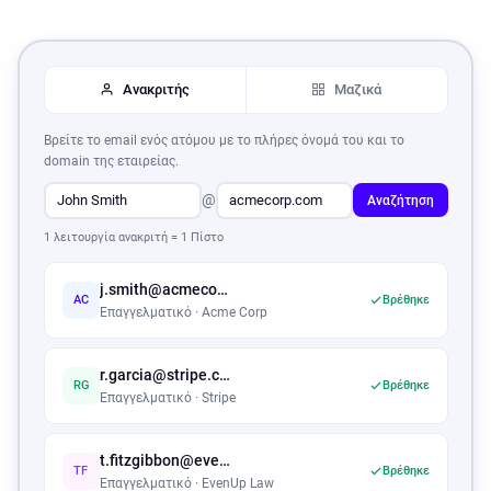
Ανακριτής
Μαζικά
Βρείτε το email ενός ατόμου με το πλήρες όνομά του και το
domain της εταιρείας.
@
Αναζήτηση
1 λειτουργία ανακριτή = 1 Πίστο
j.smith@acmecorp.com
AC
Βρέθηκε
Επαγγελματικό · Acme Corp
r.garcia@stripe.com
RG
Βρέθηκε
Επαγγελματικό · Stripe
t.fitzgibbon@evenuplaw.com
TF
Βρέθηκε
Επαγγελματικό · EvenUp Law