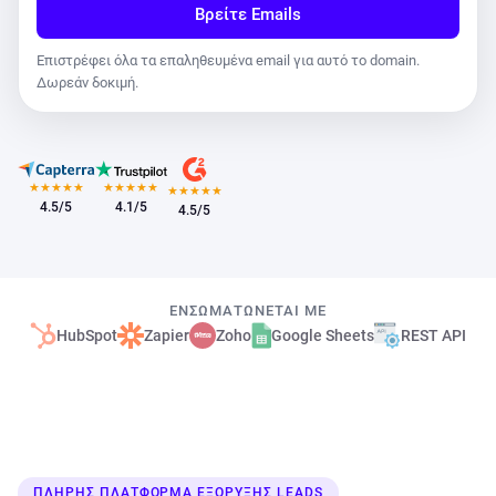
Βρείτε Emails
Επιστρέφει όλα τα επαληθευμένα email για αυτό το domain.
Δωρεάν δοκιμή.
★
★
★
★
★
★
★
★
★
★
★
★
★
★
★
4.5/5
4.1/5
4.5/5
ΕΝΣΩΜΑΤΏΝΕΤΑΙ ΜΕ
HubSpot
Zapier
Zoho
Google Sheets
REST API
ΠΛΉΡΗΣ ΠΛΑΤΦΌΡΜΑ ΕΞΌΡΥΞΗΣ LEADS