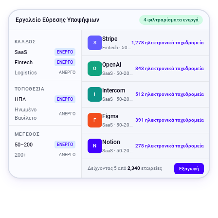
Εργαλείο Εύρεσης Υποψήφιων
4 φιλτραρίσματα ενεργά
Stripe
ΚΛΆΔΟΣ
S
1,278 ηλεκτρονικά ταχυδρομεία
Fintech · 50-200 · Καλιφόρνια, ΗΠΑ
SaaS
ΕΝΕΡΓΟ
Fintech
ΕΝΕΡΓΟ
OpenAI
O
843 ηλεκτρονικά ταχυδρομεία
Logistics
ΑΝΕΡΓΟ
SaaS · 50-200 · Καλιφόρνια, ΗΠΑ
ΤΟΠΟΘΕΣΊΑ
Intercom
I
512 ηλεκτρονικά ταχυδρομεία
ΗΠΑ
SaaS · 50-200 · Καλιφόρνια, ΗΠΑ
ΕΝΕΡΓΟ
Ηνωμένο
ΑΝΕΡΓΟ
Figma
Βασίλειο
F
391 ηλεκτρονικά ταχυδρομεία
SaaS · 50-200 · Καλιφόρνια, ΗΠΑ
ΜΈΓΕΘΟΣ
Notion
50–200
ΕΝΕΡΓΟ
N
278 ηλεκτρονικά ταχυδρομεία
SaaS · 50-200 · Νέα Υόρκη, ΗΠΑ
200+
ΑΝΕΡΓΟ
Δείχνοντας 5 από
2,340
εταιρείες
Εξαγωγή