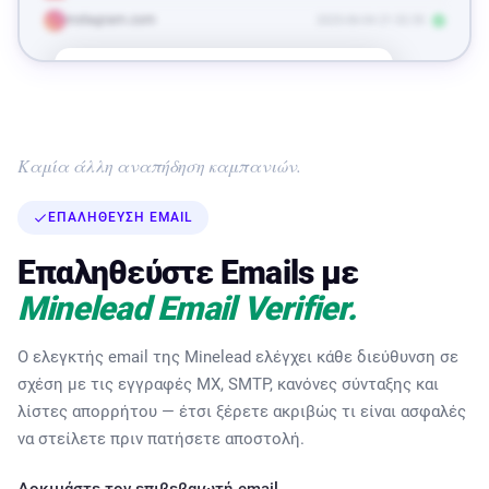
instagram.com
2025-06-04 21:32:35
50
Βρείτε
Baidu
baidu.com
Διευθύνσεις
περισσότερα
email
Μοτίβο:
{firstname}-{lastname}@baidu.com
Καμία άλλη αναπήδηση καμπανιών.
Αναζητήστε κάποιον…
ΕΠΑΛΉΘΕΥΣΗ EMAIL
Όλα
Γενικό (6)
Επαληθεύστε Emails με
air-info@baidu.com
Minelead Email Verifier.
opensource@baidu.com
Ο ελεγκτής email της Minelead ελέγχει κάθε διεύθυνση σε
campusmaster@baidu.com
σχέση με τις εγγραφές MX, SMTP, κανόνες σύνταξης και
mbaidu@baidu.com
λίστες απορρήτου — έτσι ξέρετε ακριβώς τι είναι ασφαλές
upmco@baidu.com
να στείλετε πριν πατήσετε αποστολή.
zhanzhangpingtai@baidu.com