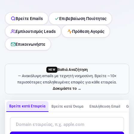
Βρείτε Emails
Επιβεβαίωση Ποιότητας
Εμπλουτισμός Leads
Πρόθεση Αγοράς
Επικοινωνήστε
Βαθιά Αναζήτηση
NEW
— Ανακάλυψη emails με τεχνητή νοημοσύνη. Βρείτε ~10×
περισσότερες επαληθευμένες επαφές για κάθε εταιρεία.
Δοκιμάστε το →
Βρείτε κατά Εταιρεία
Βρείτε κατά Όνομα
Επαλήθευση Email
Goo