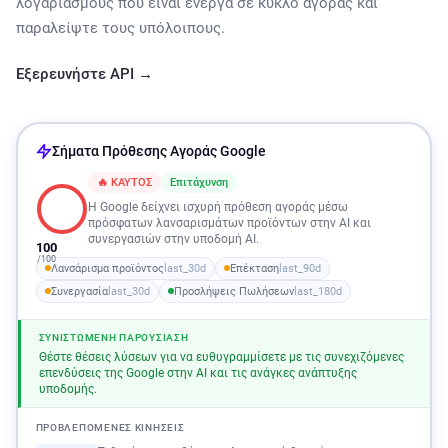
λογαριασμούς που είναι ενεργά σε κύκλο αγοράς και
παραλείψτε τους υπόλοιπους.
Εξερευνήστε API →
Σήματα Πρόθεσης Αγοράς Google
🔥 ΚΑΥΤΟΣ
Επιτάχυνση
Η Google δείχνει ισχυρή πρόθεση αγοράς μέσω
πρόσφατων λανσαρισμάτων προϊόντων στην AI και
συνεργασιών στην υποδομή AI.
100
/100
Λανσάρισμα προϊόντος
last_30d
Επέκταση
last_90d
Συνεργασία
last_30d
Προσλήψεις Πωλήσεων
last_180d
ΣΥΝΙΣΤΏΜΕΝΗ ΠΑΡΟΥΣΊΑΣΗ
Θέστε θέσεις λύσεων για να ευθυγραμμίσετε με τις συνεχιζόμενες
επενδύσεις της Google στην AI και τις ανάγκες ανάπτυξης
υποδομής.
ΠΡΟΒΛΕΠΌΜΕΝΕΣ ΚΙΝΉΣΕΙΣ