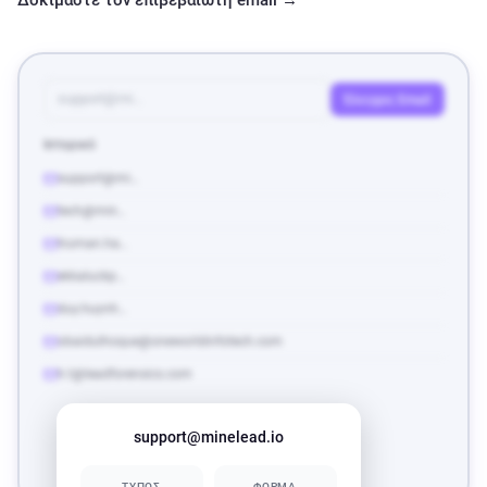
Δοκιμάστε τον επιβεβαιωτή email →
ir@baidu.com
support@mi…
Έλεγχος Email
Ιστορικό
support@mi…
tech@min…
truman.ha…
ekkaluckp…
duy.huynh…
obaidulhoque@oneworldinfotech.com
h.t@leadforensics.com
support@minelead.io
ΤΥΠΟΣ
ΦΟΡΜΑ