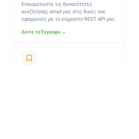
Ενσωματώστε τις δυνατότητες
αναζήτησης email μας στις δικές σας
εφαρμογές με το εύχρηστο REST API μας.
Δείτε τα Έγγραφα →
Διαχείριση Υποψηφίων & Ιστορικό
Σημειώστε τα email που βρίσκετε και
δημιουργήστε προσαρμοσμένες λίστες
emailing για διαφορετικές καμπάνιες και
σκοπούς. Το πλήρες ιστορικό
αναζητήσεων σας είναι πάντα προσβάσιμο
από τον πίνακα ελέγχου σας.
Πηγαίνετε στον Πίνακα Ελέγχου →