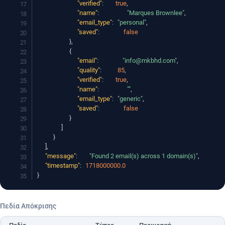
"verified"
:
true
,
"name"
:
"Marques Brownlee"
,
"email_type"
:
"personal"
,
"saved"
:
false
}
,
{
"email"
:
"info@mkbhd.com"
,
"quality"
:
85
,
"verified"
:
true
,
"name"
:
""
,
"email_type"
:
"generic"
,
"saved"
:
false
}
]
}
]
,
"message"
:
"Found 2 email(s) across 1 domain(s)"
,
"timestamp"
:
1718000000.0
}
Πεδία Απόκρισης