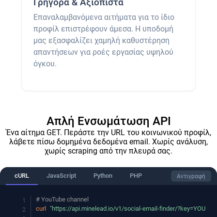
Γρήγορα & Αξιόπιστα
Επαναλαμβανόμενα αιτήματα για το ίδιο
προφίλ επιστρέφουν άμεσα. Η υποδομή
μας εξασφαλίζει χαμηλή καθυστέρηση
απαντήσεων για ροές εργασίας υψηλού
όγκου.
Απλή Ενσωμάτωση API
Ένα αίτημα GET. Περάστε την URL του κοινωνικού προφίλ,
λάβετε πίσω δομημένα δεδομένα email. Χωρίς ανάλυση,
χωρίς scraping από την πλευρά σας.
cURL
JavaScript
Python
PHP
Αντιγραφή
# YouTube channel
curl
"https://api.minelead.io/v1/social-email-finder/?key=YOU