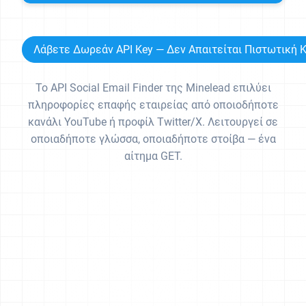
Λάβετε Δωρεάν API Key — Δεν Απαιτείται Πιστωτική 
Το API Social Email Finder της Minelead επιλύει
πληροφορίες επαφής εταιρείας από οποιοδήποτε
κανάλι YouTube ή προφίλ Twitter/X. Λειτουργεί σε
οποιαδήποτε γλώσσα, οποιαδήποτε στοίβα — ένα
αίτημα GET.