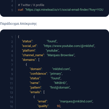
# Twitter / X profile
curl
"https://api.minelead.io/v1/social-email-finder/?key=YOUR_A
Παράδειγμα Απόκρισης
{
"status"
:
"found"
,
"social_url"
:
"https://www.youtube.com/@mkbhd"
,
"platform"
:
"youtube"
,
"channel_name"
:
"Marques Brownlee"
,
"domains"
:
[
{
"domain"
:
"mkbhd.com"
,
"confidence"
:
"primary"
,
"status"
:
"found"
,
"name"
:
"MKBHD"
,
"pattern"
:
"first@domain"
,
"emails"
:
[
{
"email"
:
"marques@mkbhd.com"
,
"quality"
:
92
,