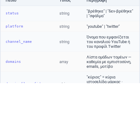
Πεδίο
Τύπος
Περιγραφή
"βρέθηκε" | "δεν-βρέθηκε"
string
status
| "σφάλμα"
string
"youtube" | "twitter"
platform
Όνομα που εμφανίζεται
string
του καναλιού YouTube ή
channel_name
του προφίλ Twitter
Λίστα ομάδων τομέων —
array
καθεμία με εμπιστοσύνη,
domains
emails, μοτίβο
"κύριος" = κύρια
ιστοσελίδα μάρκας ·
string
domains[].confidence
"δευτερεύων" = επιπλέον
συνδεδεμένος ιστότοπος
"βρέθηκε" | "δεν βρέθηκε"
string
— αν ανακαλύφθηκαν
domains[].status
emails για αυτό το domain
Όνομα μάρκας ή
string
οργανισμού που
domains[].name
σχετίζεται με το domain