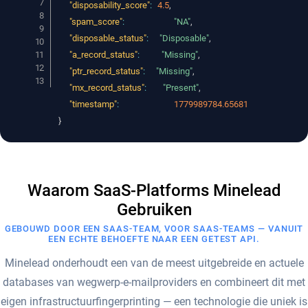
"disposability_score"
:
4.5
,
"spam_score"
:
"NA"
,
"disposable_status"
:
"Disposable"
,
"a_record_status"
:
"Missing"
,
"ptr_record_status"
:
"Missing"
,
"mx_record_status"
:
"Present"
,
"timestamp"
:
1779989784.65681
}
Waarom SaaS-Platforms Minelead
Gebruiken
GEBOUWD DOOR EEN SAAS-TEAM, VOOR SAAS-TEAMS — VANUIT
EEN ECHTE BEHOEFTE NAAR EEN GETEST API.
Minelead onderhoudt een van de meest uitgebreide en actuele
databases van wegwerp-e-mailproviders en combineert dit met
eigen infrastructuurfingerprinting — een technologie die uniek is