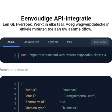
Eenvoudige API-Integratie
Eén GET-verzoek. Werkt in elke taal. Voeg wegwerpdetectie in
enkele minuten toe aan uw aanmeldflow.
cURL
JavaScript
Python
PHP
Kopiëren
curl
"https://api.minelead.io/v1/detect-disposable/?key=YO
Voorbeeldreactie
{
"status"
:
"success"
,
"email"
:
"user@tempmail.com"
,
"format_valid"
:
true
,
"domain_type"
:
"business"
,