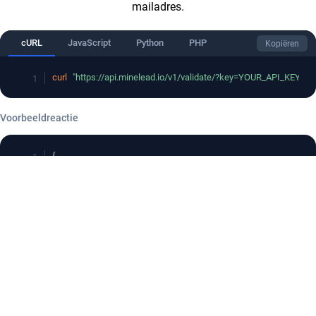
mailadres.
cURL
JavaScript
Python
PHP
Kopiëren
curl
"https://api.minelead.io/v1/validate/?key=YOUR_API_KEY&e
Voorbeeldreactie
{
"status"
:
"success"
,
"email"
:
"john@stripe.com"
,
"form"
:
true
,
"personal"
:
false
,
"exist"
:
true
,
"mx"
:
true
,
"firstname"
:
"John"
,
"lastname"
:
"Smith"
}