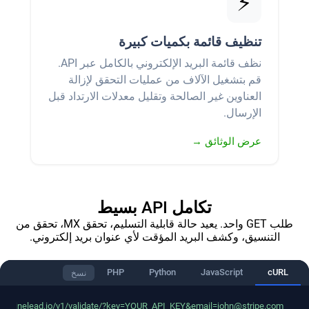
⚡
تنظيف قائمة بكميات كبيرة
نظف قائمة البريد الإلكتروني بالكامل عبر API.
قم بتشغيل الآلاف من عمليات التحقق لإزالة
العناوين غير الصالحة وتقليل معدلات الارتداد قبل
الإرسال.
عرض الوثائق →
تكامل API بسيط
طلب GET واحد. يعيد حالة قابلية التسليم، تحقق MX، تحقق من
التنسيق، وكشف البريد المؤقت لأي عنوان بريد إلكتروني.
PHP
Python
JavaScript
cURL
نسخ
/api.minelead.io/v1/validate/?key=YOUR_API_KEY&email=john@stripe.com"