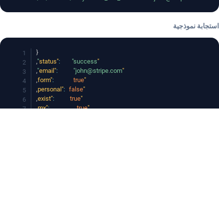
استجابة نموذجية
{
,
:
"success"
"status"
,
:
"john@stripe.com"
"email"
,
:
true
"form"
,
:
false
"personal"
,
:
true
"exist"
,
:
true
"mx"
,
:
"John"
"firstname"
:
"Smith"
"lastname"
}
قيم حقل الحالة
success
— البريد الإلكتروني صالح وصندوق البريد موجود
catch-all
— النطاق يقبل جميع عناوين البريد الإلكتروني؛ الوجود
غير قابل للتأكيد