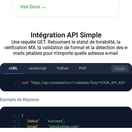
Voir Docs →
Intégration API Simple
Une requête GET. Retournent le statut de livrabilité, la
vérification MX, la validation de format et la détection des e-
mails jetables pour n'importe quelle adresse e-mail.
cURL
JavaScript
Python
PHP
Copier
curl
"https://api.minelead.io/v1/validate/?key=YOUR_API_KEY&e
Exemple de Réponse
{
"status"
:
"success"
,
"email"
:
"john@stripe.com"
,