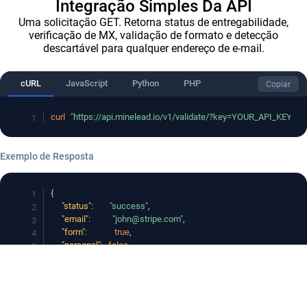
Integração Simples Da API
Uma solicitação GET. Retorna status de entregabilidade,
verificação de MX, validação de formato e detecção
descartável para qualquer endereço de e-mail.
cURL
JavaScript
Python
PHP
Copiar
curl
"https://api.minelead.io/v1/validate/?key=YOUR_API_KEY&e
Exemplo de Resposta
{
"status"
:
"success"
,
"email"
:
"john@stripe.com"
,
"form"
:
true
,
"personal"
:
false
,
"exist"
:
true
,
"mx"
:
true
,
"firstname"
:
"John"
,
"lastname"
:
"Smith"