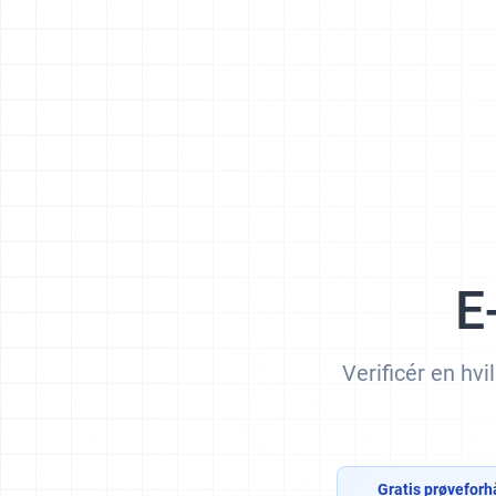
E
Verificér en hv
Gratis prøveforh