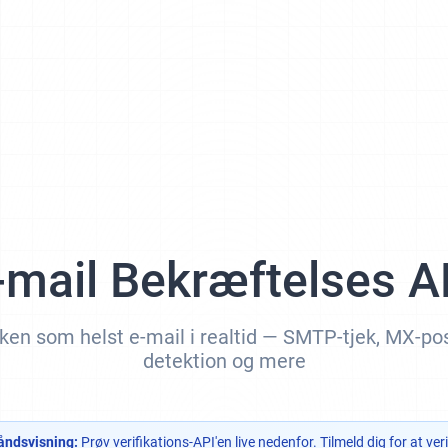
-mail Bekræftelses A
ilken som helst e-mail i realtid — SMTP-tjek, MX-pos
detektion og mere
åndsvisning:
Prøv verifikations-API'en live nedenfor. Tilmeld dig for at verif