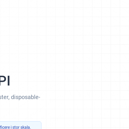
PI
ter, disposable-
icere i stor skala.