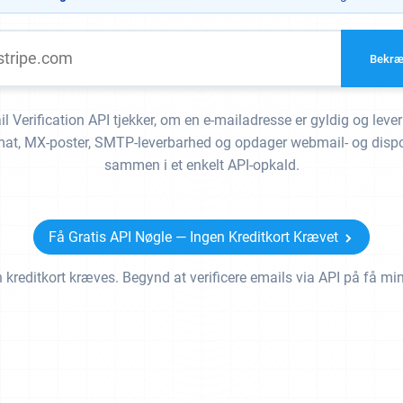
Bekræ
 Verification API tjekker, om en e-mailadresse er gyldig og leverb
ormat, MX-poster, SMTP-leverbarhed og opdager webmail- og dispo
sammen i et enkelt API-opkald.
Få Gratis API Nøgle — Ingen Kreditkort Krævet
 kreditkort kræves. Begynd at verificere emails via API på få min