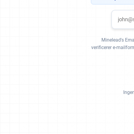
Minelead's Email
verificerer e-mailf
Ingen