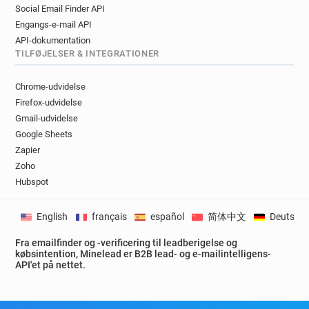
Social Email Finder API
Engangs-e-mail API
API-dokumentation
TILFØJELSER & INTEGRATIONER
Chrome-udvidelse
Firefox-udvidelse
Gmail-udvidelse
Google Sheets
Zapier
Zoho
Hubspot
English
français
español
简体中文
Deutsch
Fra emailfinder og -verificering til leadberigelse og
købsintention, Minelead er B2B lead- og e-mailintelligens-
API'et på nettet.