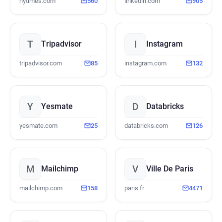
nytimes.com
560
linkedin.com
905
T
I
Tripadvisor
Instagram
tripadvisor.com
85
instagram.com
132
Y
D
Yesmate
Databricks
yesmate.com
25
databricks.com
126
M
V
Mailchimp
Ville De Paris
mailchimp.com
158
paris.fr
4471