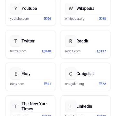
Y
W
Youtube
Wikipedia
youtube.com
66
wikipedia.org
98
T
R
Twitter
Reddit
twitter.com
448
reddit.com
117
E
C
Ebay
Craigslist
ebay.com
81
craigslist.org
72
The New York
T
L
Linkedin
Times