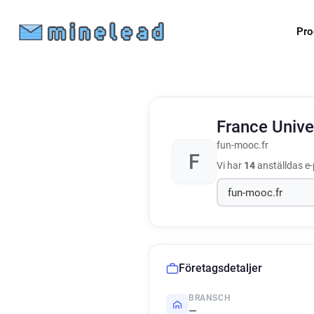
Pro
France Univ
fun-mooc.fr
F
Vi har
14
anställdas e-
Företagsdetaljer
BRANSCH
—