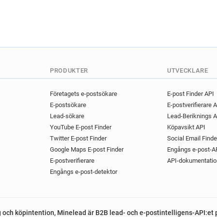
PRODUKTER
UTVECKLARE
Företagets e-postsökare
E-post Finder API
E-postsökare
E-postverifierare 
Lead-sökare
Lead-Beriknings A
YouTube E-post Finder
Köpavsikt API
Twitter E-post Finder
Social Email Finde
Google Maps E-post Finder
Engångs e-post-A
E-postverifierare
API-dokumentatio
Engångs e-post-detektor
g och köpintention, Minelead är B2B lead- och e-postintelligens-API:et 