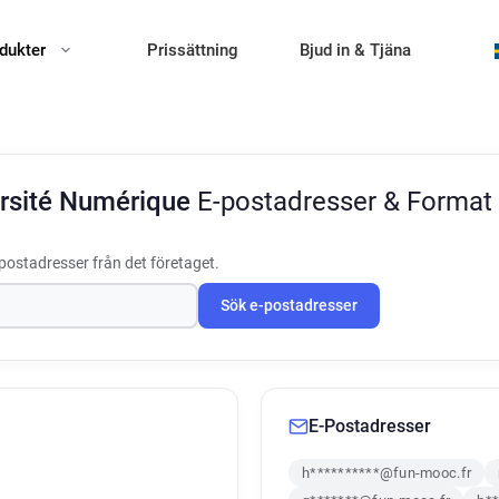
dukter
Prissättning
Bjud in & Tjäna
ersité Numérique
E-postadresser & Format
postadresser från det företaget.
Sök e-postadresser
E-Postadresser
h**********@fun-mooc.fr