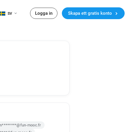
Logga in
Skapa ett gratis konto
SV
n********@fun-mooc.fr