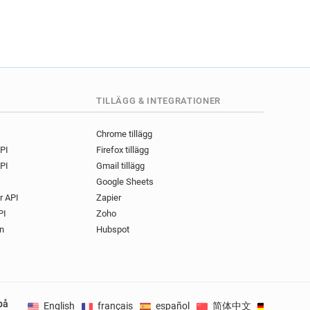
TILLÄGG & INTEGRATIONER
Chrome tillägg
API
Firefox tillägg
PI
Gmail tillägg
Google Sheets
r API
Zapier
PI
Zoho
n
Hubspot
på
English
français
español
简体中文
Deutsch