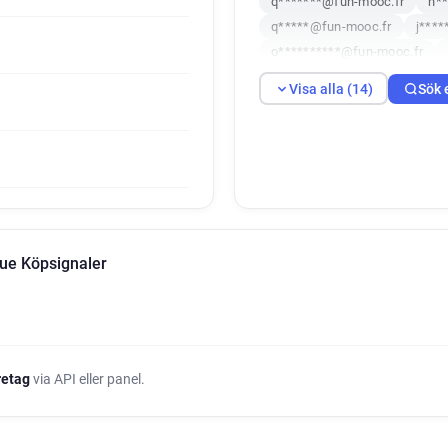
q*******@fun-mooc.fr
h*
q*****@fun-mooc.fr
j****
o**********@fun-mooc.fr
a***********@fun-mooc.fr
Visa alla (14)
Sök 
n********@fun-mooc.fr
w
a********@fun-mooc.fr
x*
ue Köpsignaler
öretag
via API eller panel.