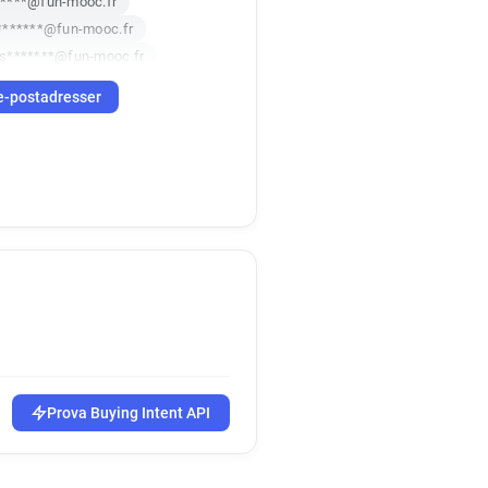
*****@fun-mooc.fr
*******@fun-mooc.fr
s*******@fun-mooc.fr
x*******@fun-mooc.fr
e-postadresser
*********@fun-mooc.fr
****@fun-mooc.fr
Prova Buying Intent API