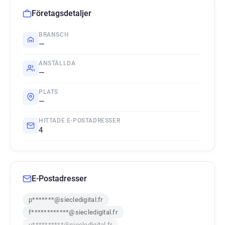
Företagsdetaljer
BRANSCH
—
ANSTÄLLDA
—
PLATS
—
HITTADE E-POSTADRESSER
4
E-Postadresser
p*******@siecledigital.fr
f************@siecledigital.fr
u**********@siecledigital.fr