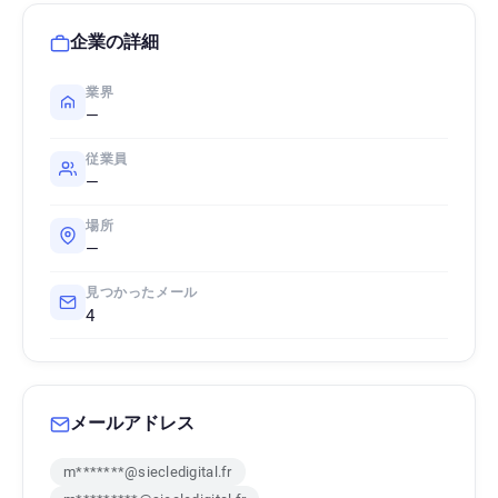
企業の詳細
業界
—
従業員
—
場所
—
見つかったメール
4
メールアドレス
m*******@siecledigital.fr