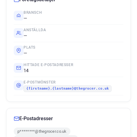
BRANSCH
—
ANSTÄLLDA
—
PLATS
—
HITTADE E-POSTADRESSER
14
E-POSTMÖNSTER
{firstname}.{lastname}@thegrocer.co.uk
E-Postadresser
p********@thegrocer.co.uk