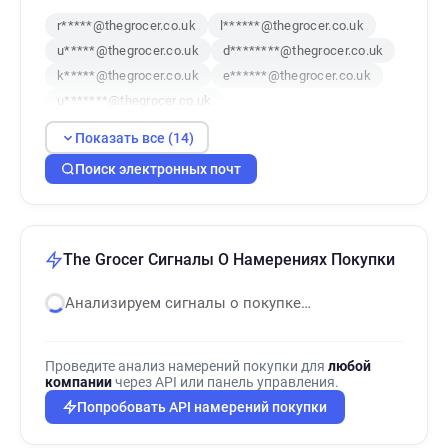
r*****@thegrocer.co.uk
l******@thegrocer.co.uk
u*****@thegrocer.co.uk
d********@thegrocer.co.uk
k*****@thegrocer.co.uk
e******@thegrocer.co.uk
u*******@thegrocer.co.uk
u************@thegrocer.co.uk
Показать все (14)
b********@thegrocer.co.uk
Поиск электронных почт
o**********@thegrocer.co.uk
k*******@thegrocer.co.uk
q*******@thegrocer.co.uk
n***********@thegrocer.co.uk
e*********@thegrocer.co.uk
The Grocer Сигналы О Намерениях Покупки
Анализируем сигналы о покупке…
Проведите анализ намерений покупки для
любой
компании
через API или панель управления.
Попробовать API намерений покупки