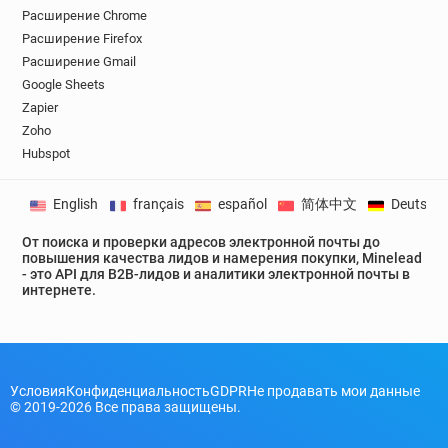
Расширение Chrome
Расширение Firefox
Расширение Gmail
Google Sheets
Zapier
Zoho
Hubspot
English
français
español
简体中文
Deutsch
От поиска и проверки адресов электронной почты до
повышения качества лидов и намерения покупки, Minelead
- это API для B2B-лидов и аналитики электронной почты в
интернете.
Условия
Конфиденциальность
GDPR
Не продавать мои данные
© 2019-2026 Все права защищены.