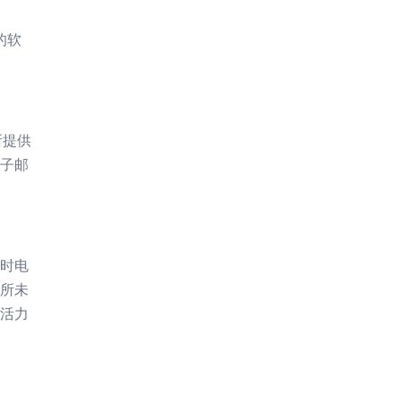
的软
所提供
电子邮
实时电
前所未
满活力