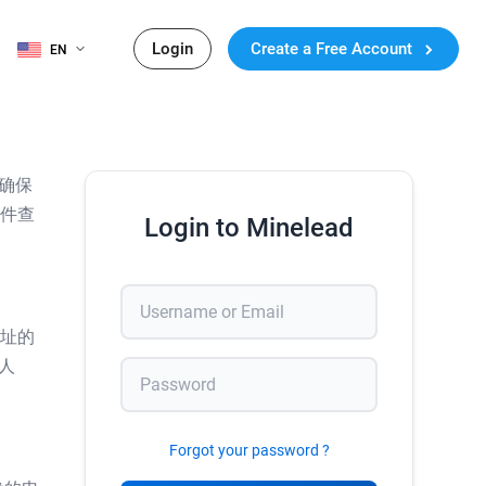
Login
Create a Free Account
EN
确保
邮件查
Login to Minelead
地址的
人
Forgot your password ?