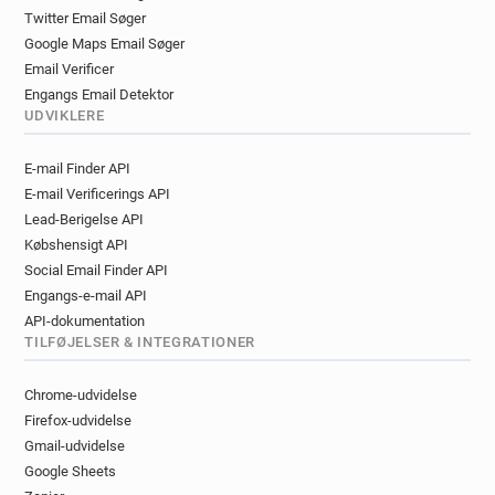
j*******@bristol.gov.uk
i************@bristol.gov.uk
Twitter Email Søger
y************@bristol.gov.uk
Google Maps Email Søger
u************@bristol.gov.uk
t*****@bristol.gov.uk
Email Verificer
d***********@bristol.gov.uk
Engangs Email Detektor
b*********@bristol.gov.uk
t********@bristol.gov.uk
UDVIKLERE
t********@bristol.gov.uk
a**********@bristol.gov.uk
E-mail Finder API
r*********@bristol.gov.uk
E-mail Verificerings API
l************@bristol.gov.uk
f*******@bristol.gov.uk
Lead-Berigelse API
n******@bristol.gov.uk
z********@bristol.gov.uk
Købshensigt API
v*****@bristol.gov.uk
l************@bristol.gov.uk
Social Email Finder API
l*****@bristol.gov.uk
v************@bristol.gov.uk
Engangs-e-mail API
k***********@bristol.gov.uk
API-dokumentation
o*********@bristol.gov.uk
TILFØJELSER & INTEGRATIONER
q**********@bristol.gov.uk
q************@bristol.gov.uk
Chrome-udvidelse
p*******@bristol.gov.uk
p*****@bristol.gov.uk
Firefox-udvidelse
s*******@bristol.gov.uk
k*****@bristol.gov.uk
Gmail-udvidelse
Google Sheets
v*********@bristol.gov.uk
j*********@bristol.gov.uk