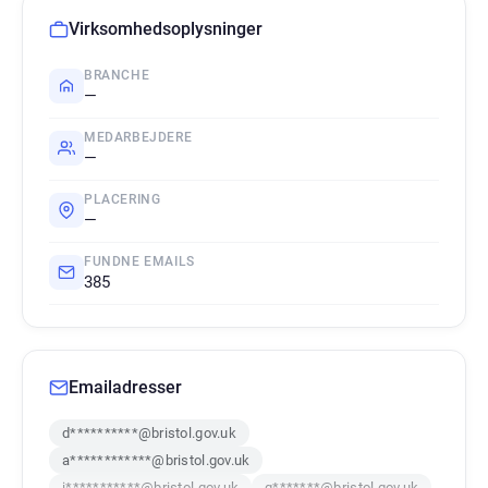
Virksomhedsoplysninger
BRANCHE
—
MEDARBEJDERE
—
PLACERING
—
FUNDNE EMAILS
385
Emailadresser
d**********@bristol.gov.uk
a************@bristol.gov.uk
i***********@bristol.gov.uk
g*******@bristol.gov.uk