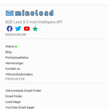
g***********@bristol.gov.uk
s*********@bristol.gov.uk
l*******@bristol.gov.uk
i*******@bristol.gov.uk
h*******@bristol.gov.uk
g*******@bristol.gov.uk
x*********@bristol.gov.uk
B2B Lead & E-mail Intelligens API
x**********@bristol.gov.uk
p*******@bristol.gov.uk
h*******@bristol.gov.uk
m*****@bristol.gov.uk
RESSOURCER
o************@bristol.gov.uk
m***********@bristol.gov.uk
Status
i*********@bristol.gov.uk
l*******@bristol.gov.uk
Blog
p***********@bristol.gov.uk
x*****@bristol.gov.uk
Prisfastsættelse
e******@bristol.gov.uk
y***********@bristol.gov.uk
Henvisninger
l************@bristol.gov.uk
Kontakt os
r************@bristol.gov.uk
Virksomhedsindeks
PRODUKTER
y**********@bristol.gov.uk
y********@bristol.gov.uk
e**********@bristol.gov.uk
b********@bristol.gov.uk
Virksomheds Email Finder
b**********@bristol.gov.uk
v******@bristol.gov.uk
Email Finder
r**********@bristol.gov.uk
r********@bristol.gov.uk
Lead Søger
o*****@bristol.gov.uk
l*********@bristol.gov.uk
YouTube Email Søger