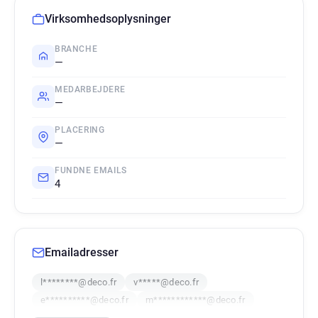
Virksomhedsoplysninger
BRANCHE
—
MEDARBEJDERE
—
PLACERING
—
FUNDNE EMAILS
4
Emailadresser
l********@deco.fr
v*****@deco.fr
e**********@deco.fr
m************@deco.fr