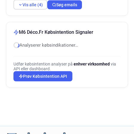
Vis alle (4)
Søg emails
M6 Déco.Fr Købsintention Signaler
Analyserer købsindikationer…
Udfør købsintention analyser på
enhver virksomhed
via
API eller dashboard.
Prøv Købsintention API